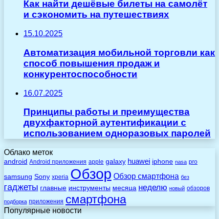
Как найти дешёвые билеты на самолёт
и сэкономить на путешествиях
15.10.2025
Автоматизация мобильной торговли как
способ повышения продаж и
конкурентоспособности
16.07.2025
Принципы работы и преимущества
двухфакторной аутентификации с
использованием одноразовых паролей
Облако меток
huawei
android
galaxy
iphone
Android приложения
apple
pro
nasa
Обзор
Обзор смартфона
Sony
samsung
xperia
без
гаджеты
неделю
главные
инструменты
месяца
обзоров
новый
смартфона
приложения
подборка
Популярные новости