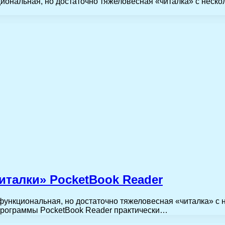
иональная, но достаточно тяжеловесная «читалка» с неско
италки» PocketBook Reader
функциональная, но достаточно тяжеловесная «читалка» с 
 программы PocketBook Reader практически…