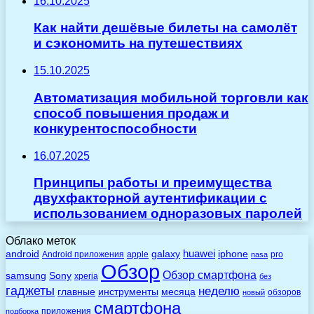
16.10.2025
Как найти дешёвые билеты на самолёт
и сэкономить на путешествиях
15.10.2025
Автоматизация мобильной торговли как
способ повышения продаж и
конкурентоспособности
16.07.2025
Принципы работы и преимущества
двухфакторной аутентификации с
использованием одноразовых паролей
Облако меток
huawei
android
galaxy
iphone
Android приложения
apple
pro
nasa
Обзор
Обзор смартфона
Sony
samsung
xperia
без
гаджеты
неделю
главные
инструменты
месяца
обзоров
новый
смартфона
приложения
подборка