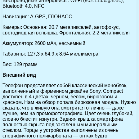
Беспроводные интерфейсы: Wi-Fi (802.11a/b/g/n/ac),
Bluetooth 4.0, NFC
Навигация: A-GPS, ГЛОНАСС
Камеры: Основная: 20,7 мегапикселей, автофокус,
светодиодная вспышка. Фронтальная: 2,2 мегапикселя
Аккумулятор: 2600 мАч, несъемный
Габариты: 127,3 x 64,9 x 8,64 миллиметра
Вес: 129 грамм
Внешний вид
Телефон представляет собой классический моноблок,
выполненный в фирменном дизайне Sony. Compact
доступен в 4 цветах: черном, белом, бирюзовом и
красном. Нам на обзор попала бирюзовая модель. Нужно
сказать, что в живую она смотрится отлично — даже
лучше, чем на промофотографиях. Цвет очень глубокий,
словно блестит изнутри. Задняя крышка смартфона
полностью скрыта под закаленным минеральным
стеклом. Торцы у устройства выполнены из очень
специфичного поликарбоната — он как будто