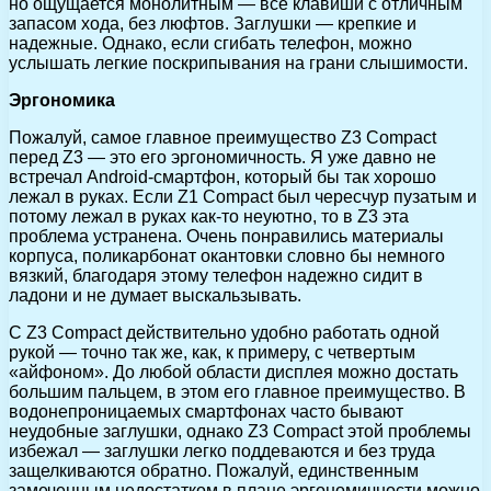
но ощущается монолитным — все клавиши с отличным
запасом хода, без люфтов. Заглушки — крепкие и
надежные. Однако, если сгибать телефон, можно
услышать легкие поскрипывания на грани слышимости.
Эргономика
Пожалуй, самое главное преимущество Z3 Compact
перед Z3 — это его эргономичность. Я уже давно не
встречал Android-смартфон, который бы так хорошо
лежал в руках. Если Z1 Compact был чересчур пузатым и
потому лежал в руках как-то неуютно, то в Z3 эта
проблема устранена. Очень понравились материалы
корпуса, поликарбонат окантовки словно бы немного
вязкий, благодаря этому телефон надежно сидит в
ладони и не думает выскальзывать.
С Z3 Compact действительно удобно работать одной
рукой — точно так же, как, к примеру, с четвертым
«айфоном». До любой области дисплея можно достать
большим пальцем, в этом его главное преимущество. В
водонепроницаемых смартфонах часто бывают
неудобные заглушки, однако Z3 Compact этой проблемы
избежал — заглушки легко поддеваются и без труда
защелкиваются обратно. Пожалуй, единственным
замеченным недостатком в плане эргономичности можно