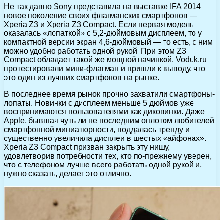
Не так давно Sony представила на выставке IFA 2014
новое поколение своих флагманских смартфонов —
Xperia Z3 и Xperia Z3 Compact. Если первая модель
оказалась «лопаткой» с 5,2-дюймовым дисплеем,
то у
компактной версии экран 4,6-дюймовый — то есть, с ним
можно удобно работать одной рукой. При этом Z3
Compact обладает такой же мощной начинкой. Voduk.ru
протестировали мини-флагман и пришли к выводу, что
это один из лучших смартфонов на рынке.
В последнее время рынок прочно захватили смартфоны-
лопаты. Новинки с дисплеем меньше 5 дюймов уже
воспринимаются пользователями как диковинки. Даже
Apple, бывшая чуть ли не последним оплотом любителей
смартфонной миниатюрности, поддалась тренду и
существенно увеличила дисплеи в шестых «айфонах».
Xperia Z3 Compact призван закрыть эту нишу,
удовлетворив потребности тех, кто по-прежнему уверен,
что с телефоном лучше всего работать одной рукой и,
нужно сказать, делает это отлично.