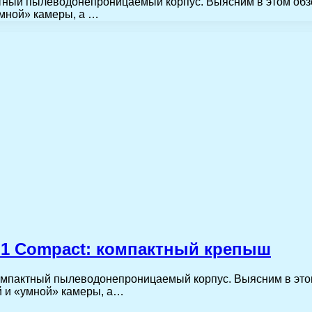
тный пылеводонепроницаемый корпус. Выясним в этом обзо
умной» камеры, а …
Z1 Compact: компактный крепыш
омпактный пылеводонепроницаемый корпус. Выясним в этом
й и «умной» камеры, а…