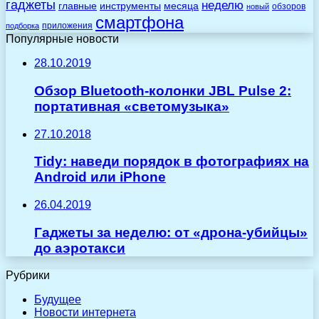
гаджеты
неделю
главные
инструменты
месяца
обзоров
новый
смартфона
приложения
подборка
Популярные новости
28.10.2019
Обзор Bluetooth-колонки JBL Pulse 2:
портативная «светомузыка»
27.10.2018
Tidy: наведи порядок в фотографиях на
Android или iPhone
26.04.2019
Гаджеты за неделю: от «дрона-убийцы»
до аэротакси
Рубрики
Будущее
Новости интернета