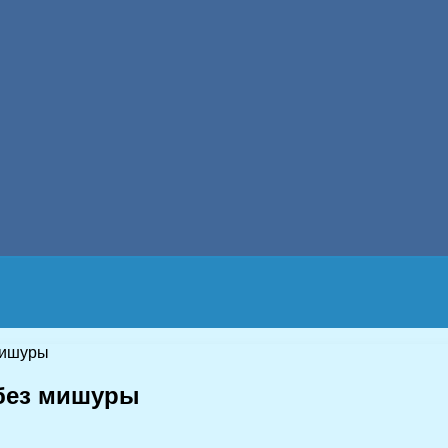
 мишуры
 без мишуры