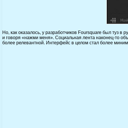
Но, как оказалось, у разработчиков Foursquare был туз в 
и говоря «нажми меня». Социальная лента наконец-то об
более релевантной. Интерфейс в целом стал более миним