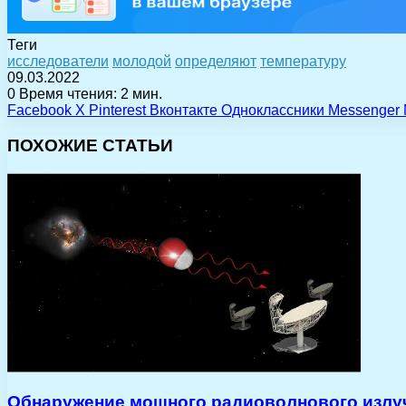
Теги
исследователи
молодой
определяют
температуру
09.03.2022
0
Время чтения: 2 мин.
Facebook
X
Pinterest
Вконтакте
Одноклассники
Messenger
ПОХОЖИЕ СТАТЬИ
Обнаружение мощного радиоволнового излуч