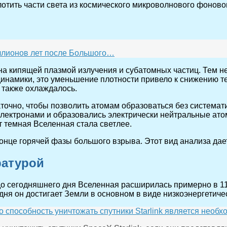
лотить части света из космического микроволнового фоново
ллионов лет после Большого…
а кипящей плазмой излучения и субатомных частиц. Тем не
намики, это уменьшение плотности привело к снижению т
 также охлаждалось.
точно, чтобы позволить атомам образоваться без системати
 электронами и образовались электрически нейтральные ат
т темная Вселенная стала светлее.
 конце горячей фазы большого взрыва. Этот вид анализа д
ратурой
о сегодняшнего дня Вселенная расширилась примерно в 11
дня он достигает Земли в основном в виде низкоэнергетиче
то способность уничтожать спутники Starlink является необ