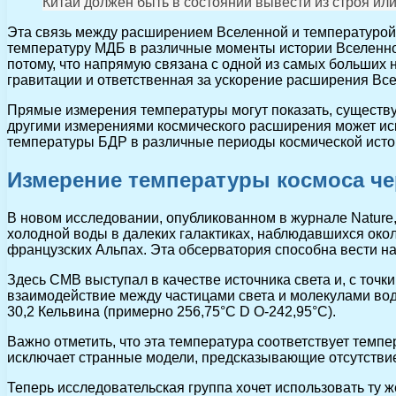
Китай должен быть в состоянии вывести из строя или
Эта связь между расширением Вселенной и температурой
температуру МДБ в различные моменты истории Вселенно
потому, что напрямую связана с одной из самых больших 
гравитации и ответственная за ускорение расширения Вс
Прямые измерения температуры могут показать, существ
другими измерениями космического расширения может ис
температуры БДР в различные периоды космической исто
Измерение температуры космоса че
В новом исследовании, опубликованном в журнале Nature
холодной воды в далеких галактиках, наблюдавшихся око
французских Альпах. Эта обсерватория способна вести н
Здесь CMB выступал в качестве источника света и, с точ
взаимодействие между частицами света и молекулами воды
30,2 Кельвина (примерно 256,75°C D O-242,95°C).
Важно отметить, что эта температура соответствует темп
исключает странные модели, предсказывающие отсутстви
Теперь исследовательская группа хочет использовать ту 