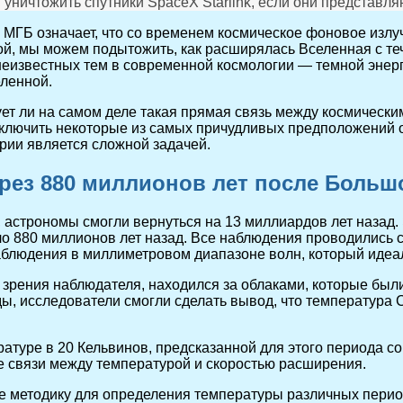
 уничтожить спутники SpaceX Starlink, если они представля
 МГБ означает, что со временем космическое фоновое изл
й, мы можем подытожить, как расширялась Вселенная с те
неизвестных тем в современной космологии — темной энерг
еленной.
ует ли на самом деле такая прямая связь между космичес
ключить некоторые из самых причудливых предположений о
рии является сложной задачей.
рез 880 миллионов лет после Больш
, астрономы смогли вернуться на 13 миллиардов лет назад
ло 880 миллионов лет назад. Все наблюдения проводились
аблюдения в миллиметровом диапазоне волн, который идеа
ки зрения наблюдателя, находился за облаками, которые бы
, исследователи смогли сделать вывод, что температура C
ературе в 20 Кельвинов, предсказанной для этого периода
е связи между температурой и скоростью расширения.
же методику для определения температуры различных перио