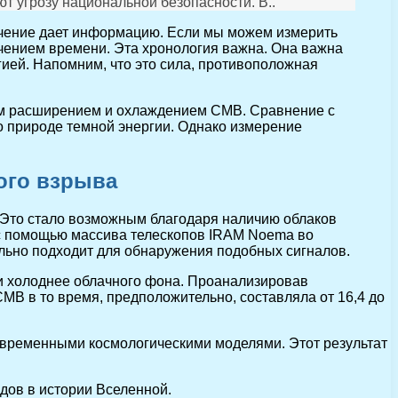
ют угрозу национальной безопасности. В..
учение дает информацию. Если мы можем измерить
чением времени. Эта хронология важна. Она важна
ией. Напомним, что это сила, противоположная
ким расширением и охлаждением CMB. Сравнение с
 природе темной энергии. Однако измерение
ого взрыва
. Это стало возможным благодаря наличию облаков
 с помощью массива телескопов IRAM Noema во
льно подходит для обнаружения подобных сигналов.
ли холоднее облачного фона. Проанализировав
MB в то время, предположительно, составляла от 16,4 до
 современными космологическими моделями. Этот результат
дов в истории Вселенной.