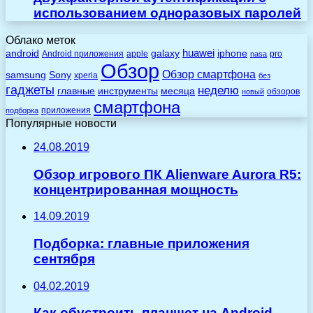
использованием одноразовых паролей
Облако меток
huawei
android
galaxy
iphone
Android приложения
apple
pro
nasa
Обзор
Обзор смартфона
Sony
samsung
xperia
без
гаджеты
неделю
главные
инструменты
месяца
обзоров
новый
смартфона
приложения
подборка
Популярные новости
24.08.2019
Обзор игрового ПК Alienware Aurora R5:
концентрированная мощность
14.09.2019
Подборка: главные приложения
сентября
04.02.2019
Как обустроить планшет на Android