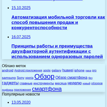
15.10.2025
Автоматизация мобильной торговли как
способ повышения продаж и
конкурентоспособности
16.07.2025
Принципы работы и преимущества
двухфакторной аутентификации с
использованием одноразовых паролей
Облако меток
huawei
android
galaxy
iphone
Android приложения
apple
pro
nasa
Обзор
Обзор смартфона
Sony
samsung
xperia
без
гаджеты
неделю
главные
инструменты
месяца
обзоров
новый
смартфона
приложения
подборка
Популярные новости
13.05.2020