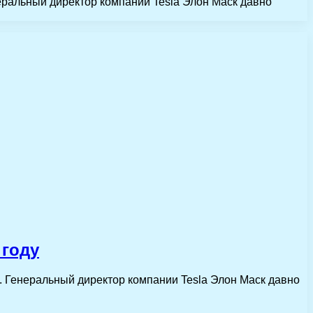
неральный директор компании Tesla Элон Маск давно
 году
я. Генеральный директор компании Tesla Элон Маск давно