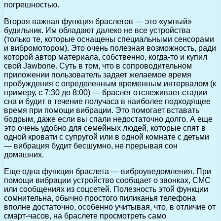
погрешностью.
Вторая важная функция браслетов — это «умный»
будильник. Им обладают далеко не все устройства
(только те, которые оснащены специальными сенсорами
и вибромотором). Это очень полезная возможность, ради
которой автор материала, собственно, когда-то и купил
свой Jawbone. Суть в том, что в сопроводительном
приложении пользователь задает желаемое время
пробуждения с определенным временным интервалом (к
примеру, с 7:30 до 8:00) — браслет отслеживает стадии
сна и будит в течение получаса в наиболее подходящее
время при помощи вибрации. Это помогает вставать
бодрым, даже если вы спали недостаточно долго. А еще
это очень удобно для семейных людей, которые спят в
одной кровати с супругой или в одной комнате с детьми
— вибрация будит бесшумно, не прерывая сон
домашних.
Еще одна функция браслета — виброуведомления. При
помощи вибрации устройство сообщает о звонках, СМС
или сообщениях из соцсетей. Полезность этой функции
сомнительна, обычно простого пиликанья телефона
вполне достаточно, особенно учитывая, что, в отличие от
смарт-часов, на браслете просмотреть само