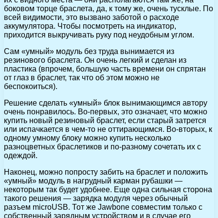
боковом торце браслета, да, к тому же, очень тусклые. По
всей видимости, это вызвано заботой о расходе
аккумулятора. Чтобы посмотреть на индикатор,
приходится выкручивать руку под неудобным углом.
Сам «умный» модуль без труда вынимается из
резинового браслета. Он очень легкий и сделан из
пластика (впрочем, большую часть времени он спрятан
от глаз в браслет, так что об этом можно не
беспокоиться).
Решение сделать «умный» блок вынимающимся автору
очень понравилось. Во-первых, это означает, что можно
купить новый резиновый браслет, если старый затрется
или испачкается в чем-то не оттирающимся. Во-вторых, к
одному умному блоку можно купить несколько
разноцветных браслетиков и по-разному сочетать их с
одеждой.
Наконец, можно попросту забить на браслет и положить
«умный» модуль в нагрудный карман рубашки —
некоторым так будет удобнее. Еще одна сильная сторона
такого решения — зарядка модуля через обычный
разъем microUSB. Тот же Jawbone совместим только с
собственный зарядным устройством и в случае его