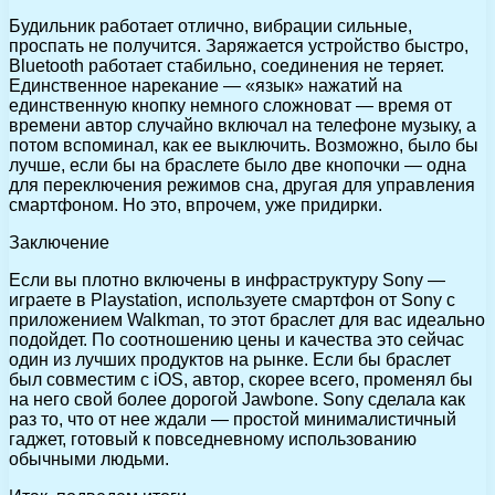
Будильник работает отлично, вибрации сильные,
проспать не получится. Заряжается устройство быстро,
Bluetooth работает стабильно, соединения не теряет.
Единственное нарекание — «язык» нажатий на
единственную кнопку немного сложноват — время от
времени автор случайно включал на телефоне музыку, а
потом вспоминал, как ее выключить. Возможно, было бы
лучше, если бы на браслете было две кнопочки — одна
для переключения режимов сна, другая для управления
смартфоном. Но это, впрочем, уже придирки.
Заключение
Если вы плотно включены в инфраструктуру Sony —
играете в Playstation, используете смартфон от Sony с
приложением Walkman, то этот браслет для вас идеально
подойдет. По соотношению цены и качества это сейчас
один из лучших продуктов на рынке. Если бы браслет
был совместим с iOS, автор, скорее всего, променял бы
на него свой более дорогой Jawbone. Sony сделала как
раз то, что от нее ждали — простой минималистичный
гаджет, готовый к повседневному использованию
обычными людьми.