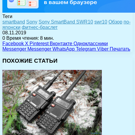
Теги
smartband
Sony
Sony SmartBand SWR10
swr10
Обзор
по-
японски
фитнес-браслет
08.11.2019
0
Время чтения: 8 мин.
Facebook
X
Pinterest
Вконтакте
Одноклассники
Messenger
Messenger
WhatsApp
Telegram
Viber
Печатать
ПОХОЖИЕ СТАТЬИ