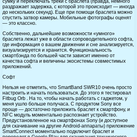
сумку и переключать треки с браслета (правда, немного
раздражает задержка, с которой это происходит — иногда
до нескольких секунд). Еще при помощи браслета можно
спустить затвор камеры. Мобильные фотографы оценят
— это классно.
Собственно, дальнейшие возможности «умного»
браслета лежат уже в области сопроводительного софта,
где информация о вашем движении и сне анализируется,
визуализируется и хранится. Функциональность
смартбэнда по большей части зависит именно от
качества софта и величины экосистемы совместимых
приложений.
Софт
Нельзя не отметить, что SmartBand SWR10 очень просто
настроить и начать пользоваться. До этого я тестировал
Fitbug Orb . На то, чтобы начать работать с гаджетом, у
меня ушло больше получаса. С продуктом Sony все
проще — достаточно приложить браслет к смартфону, и
NFC модуль моментально распознает устройство.
Предустановленное на смартфонах Sony (и доступное
для скачивание на другие Android-аппараты) приложение
SmartConnect моментально подключит браслет и
переведет в Google Play для скачивания технического