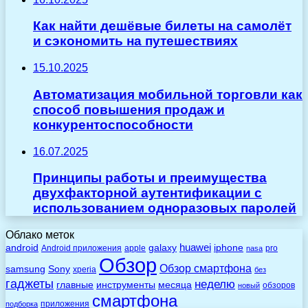
Как найти дешёвые билеты на самолёт
и сэкономить на путешествиях
15.10.2025
Автоматизация мобильной торговли как
способ повышения продаж и
конкурентоспособности
16.07.2025
Принципы работы и преимущества
двухфакторной аутентификации с
использованием одноразовых паролей
Облако меток
huawei
android
galaxy
iphone
Android приложения
apple
pro
nasa
Обзор
Обзор смартфона
Sony
samsung
xperia
без
гаджеты
неделю
главные
инструменты
месяца
обзоров
новый
смартфона
приложения
подборка