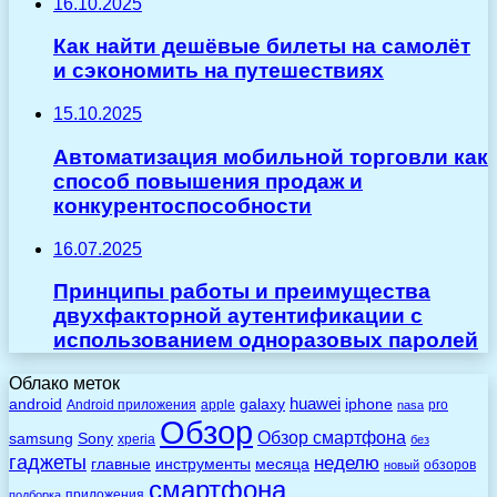
16.10.2025
Как найти дешёвые билеты на самолёт
и сэкономить на путешествиях
15.10.2025
Автоматизация мобильной торговли как
способ повышения продаж и
конкурентоспособности
16.07.2025
Принципы работы и преимущества
двухфакторной аутентификации с
использованием одноразовых паролей
Облако меток
huawei
android
galaxy
iphone
Android приложения
apple
pro
nasa
Обзор
Обзор смартфона
Sony
samsung
xperia
без
гаджеты
неделю
главные
инструменты
месяца
обзоров
новый
смартфона
приложения
подборка