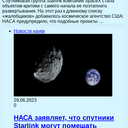
Спутниковая группа Starlink компании SpaceX стала
объектом критики с самого начала ее поэтапного
развертывания. На этот раз к длинному списку
«жалобщиков» добавилось космическое агентство США:
НАСА предупредило, что подобные проекты …
Новости науки
29.06.2023
0
НАСА заявляет, что спутники
Starlink могут помешать