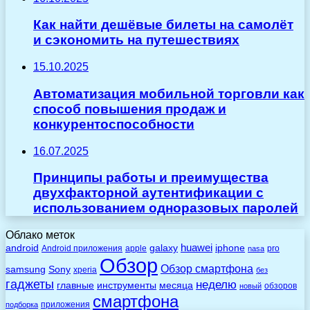
Как найти дешёвые билеты на самолёт
и сэкономить на путешествиях
15.10.2025
Автоматизация мобильной торговли как
способ повышения продаж и
конкурентоспособности
16.07.2025
Принципы работы и преимущества
двухфакторной аутентификации с
использованием одноразовых паролей
Облако меток
huawei
android
galaxy
iphone
Android приложения
apple
pro
nasa
Обзор
Обзор смартфона
Sony
samsung
xperia
без
гаджеты
неделю
главные
инструменты
месяца
обзоров
новый
смартфона
приложения
подборка