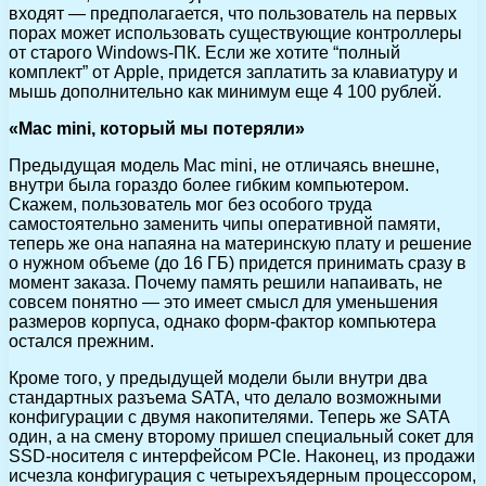
входят — предполагается, что пользователь на первых
порах может использовать существующие контроллеры
от старого Windows-ПК. Если же хотите “полный
комплект” от Apple, придется заплатить за клавиатуру и
мышь дополнительно как минимум еще 4 100 рублей.
«Mac mini, который мы потеряли»
Предыдущая модель Mac mini, не отличаясь внешне,
внутри была гораздо более гибким компьютером.
Скажем, пользователь мог без особого труда
самостоятельно заменить чипы оперативной памяти,
теперь же она напаяна на материнскую плату и решение
о нужном объеме (до 16 ГБ) придется принимать сразу в
момент заказа. Почему память решили напаивать, не
совсем понятно — это имеет смысл для уменьшения
размеров корпуса, однако форм-фактор компьютера
остался прежним.
Кроме того, у предыдущей модели были внутри два
стандартных разъема SATA, что делало возможными
конфигурации с двумя накопителями. Теперь же SATA
один, а на смену второму пришел специальный сокет для
SSD-носителя с интерфейсом PCIe. Наконец, из продажи
исчезла конфигурация с четырехъядерным процессором,