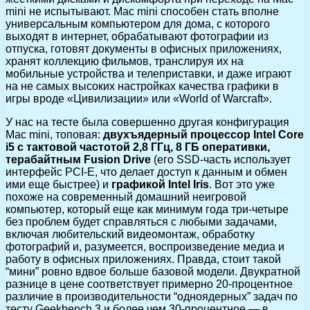
mini не испытывают. Mac mini способен стать вполне
универсальным компьютером для дома, с которого
выходят в интернет, обрабатывают фотографии из
отпуска, готовят документы в офисных приложениях,
хранят коллекцию фильмов, транслируя их на
мобильные устройства и телеприставки, и даже играют
на не самых высоких настройках качества графики в
игры вроде «Цивилизации» или «World of Warcraft».
У нас на тесте была совершенно другая конфигурация
Mac mini, топовая:
двухъядерный процессор Intel Core
i5 с тактовой частотой
2,8 ГГц, 8 ГБ оперативки,
терабайтным Fusion Drive
(его SSD-часть использует
интерфейс PCI-E, что делает доступ к данным и обмен
ими еще быстрее) и
графикой Intel Iris
. Вот это уже
похоже на современный домашний неигровой
компьютер, который еще как минимум года три-четыре
без проблем будет справляться с любыми задачами,
включая любительский видеомонтаж, обработку
фотографий и, разумеется, воспроизведение медиа и
работу в офисных приложениях. Правда, стоит такой
“мини” ровно вдвое больше базовой модели. Двукратной
разнице в цене соответствует примерно 20-процентное
различие в производительности “одноядерных” задач по
тесту Geekbench 3 и более чем 30-процентное — в