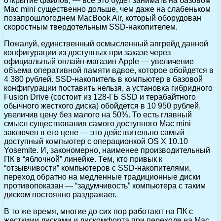
открытие файлов, — все это будет занимать на базовом
Mac mini существенно дольше, чем даже на слабеньком
позапрошлогоднем MacBook Air, который оборудован
скоростным твердотельным SSD-накопителем.
Пожалуй, единственный осмысленный апгрейд данной
конфигурации из доступных при заказе через
официальный онлайн-магазин Apple — увеличение
объема оперативной памяти вдвое, которое обойдется в
4 380 рублей. SSD-накопитель в компьютер в базовой
конфигурации поставить нельзя, а установка гибридного
Fusion Drive (состоит из 128-ГБ SSD и терабайтного
обычного жесткого диска) обойдется в 10 950 рублей,
увеличив цену без малого на 50%. То есть главный
смысл существования самого доступного Mac mini
заключен в его цене — это действительно самый
доступный компьютер с операционкой OS X 10.10
Yosemite. И, закономерно, наименее производительный
ПК в “яблочной” линейке. Тем, кто привык к
“отзывчивости” компьютеров с SSD-накопителями,
переход обратно на медленные традиционные диски
противопоказан — “задумчивость” компьютера с таким
диском постоянно раздражает.
В то же время, многие до сих пор работают на ПК с
жесткими дисками и дискомфорта при переходе на Mac