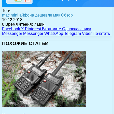
Теги
mac
mini
айфона
дешевле
мак
Обзор
10.12.2018
0
Время чтения: 7 мин.
Facebook
X
Pinterest
Вконтакте
Одноклассники
Messenger
Messenger
WhatsApp
Telegram
Viber
Печатать
ПОХОЖИЕ СТАТЬИ