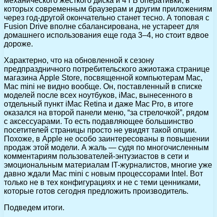
механического жесткого диска и 4 ГБ оперативки, в
которых современным браузерам и другим приложениям
через год-другой окончательно станет тесно. А топовая с
Fusion Drive вполне сбалансирована, не устареет для
домашнего использования еще года 3–4, но стоит вдвое
дороже.
Характерно, что на обновленной к сезону
предпраздничного потребительского ажиотажа странице
магазина Apple Store, посвященной компьютерам Mac,
Mac mini не видно вообще. Он, поставленный в списке
моделей после всех ноутбуков, iMac, вынесенного в
отдельный пункт iMac Retina и даже Mac Pro, в итоге
оказался на второй панели меню, “за стрелочкой”, рядом
с аксессуарами. То есть подавляющее большинство
посетителей страницы просто не увидят такой опции.
Похоже, в Apple не особо заинтересованы в повышении
продаж этой модели. А жаль — судя по многочисленным
комментариям пользователей-энтузиастов в сети и
эмоциональным материалам IT-журналистов, многие уже
давно ждали Mac mini с новым процессорами Intel. Вот
только не в тех конфигурациях и не с теми ценниками,
которые готов сегодня предложить производитель.
Подведем итоги.