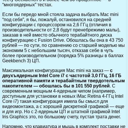
“многоядерных” тестах.
Если бы передо мной стояла задача выбрать Mac mini
“под себя”, я бы, пожалуй, остановился на средней
конфигурации с процессором на 2,6 ГГц (отличия в
производительности от 2,8 будут пренебрежимо малы),
заказав в ней вместо обычного терабайтного диска
конфигурацию с Fusion Drive. Обошлась бы она в 43 750
рублей — по сути, по сравнению со старшей моделью мы
экономим 5 с небольшим тысяч, отказав себе в чуть
более производительном (порядка 5% разницы в баллах
Geekbench 3) ЦП.
Максимальная конфигурация Mac mini на заказ —
с
двухъядерным Intel Core i7 с частотой 3,0 ГГц, 16 ГБ
оперативной памяти и терабайтным твердотельным
накопителем — обошлась бы в 101 550 рублей
. С
современным мощным 4-ядерным чипом (например,
доступным для установки в новых iMac Retina 4-ГГц Intel
Core i7) такая конфигурация имела бы смысл для
видеомонтажа, а с хорошей дискретной графикой — еще
и для игр. Но с 2-ядерным ЦП и штатной графикой Intel
Iris Graphics это, по большому счету, пустая трата денег.
Напомню, что клавиатура и мышь в комплект поставки не