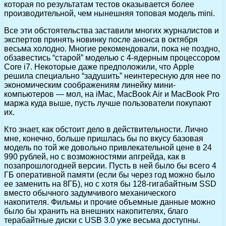
которая по результатам тестов оказывается более
производительной, чем нынешняя топовая модель mini.
Все эти обстоятельства заставили многих журналистов и
экспертов принять новинку после анонса в октября
весьма холодно. Многие рекомендовали, пока не поздно,
обзавестись “старой” моделью с 4-ядерным процессором
Core i7. Некоторые даже предположили, что Apple
решила специально “задушить” неинтересную для нее по
экономическим соображениям линейку мини-
компьютеров — мол, на iMac, MacBook Air и MacBook Pro
маржа куда выше, пусть лучше пользователи покупают
их.
Кто знает, как обстоит дело в действительности. Лично
мне, конечно, больше пришлась бы по вкусу базовая
модель по той же довольно привлекательной цене в 24
990 рублей, но с возможностями апгрейда, как в
позапрошлогодней версии. Пусть в ней было бы всего 4
ГБ оперативной памяти (если бы через год можно было
ее заменить на 8ГБ), но с хотя бы 128-гигабайтным SSD
вместо обычного задумчивого механического
накопителя. Фильмы и прочие объемные данные можно
было бы хранить на внешних накопителях, благо
терабайтные диски с USB 3.0 уже весьма доступны.