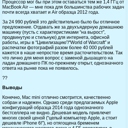
Процессор мог бы при этом оставаться тем же 1,4 ГГц от
MacBook Air — мне пока для большинства рабочих задач
почти всегда хватает и Air образца 2012 года.
За 24 990 рублей это действительно было бы отличное
предложение. Отдавать же за двухъядерную домашнюю
машинку (пусть с характеристиками “на вырост”,
продвинутую и стильную) для интернета, офисной
работы, игры в “Цивилизацию”/“World of Warcraft” и
распечатки фотографий разом более 40 000 рублей
кажется в наше непростое время расточительством. Так
что лично для меня вопрос с заменой дышащего на
ладан домашнего ПК по-прежнему открыт, однозначного
ответа на рынке пока не появилось.
??
Выводы
Конечно, Mac mini отлично смотрится, качественно
собран и надежен. Однако среди предлагаемых Apple
конфигураций образца 2014 года однозначного
бестселлера не видно. Дешевая модель привлечет
многих своей ценой (“целый компьютер Apple, а стоит
дешевле iPhone 6!”), но отягощена бременем