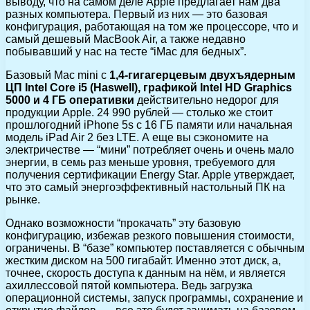
выводу, что на самом деле Apple предлагает нам два
разных компьютера. Первый из них — это базовая
конфигурация, работающая на том же процессоре, что и
самый дешевый MacBook Air, а также недавно
побывавший у нас на тесте “iMac для бедных”.
Базовый Mac mini с
1,4-гигагерцевым двухъядерным
ЦП Intel Core i5 (Haswell), графикой Intel HD Graphics
5000 и 4 ГБ оперативки
действительно недорог для
продукции Apple. 24 990 рублей — столько же стоит
прошлогодний iPhone 5s с 16 ГБ памяти или начальная
модель iPad Air 2 без LTE. А еще вы сэкономите на
электричестве — “мини” потребляет очень и очень мало
энергии, в семь раз меньше уровня, требуемого для
получения сертификации Energy Star. Apple утверждает,
что это самый энергоэффективный настольный ПК на
рынке.
Однако возможности “прокачать” эту базовую
конфигурацию, избежав резкого повышения стоимости,
ограничены. В “базе” компьютер поставляется с обычным
жестким диском на 500 гигабайт. Именно этот диск, а,
точнее, скорость доступа к данным на нём, и является
ахиллессовой пятой компьютера. Ведь загрузка
операционной системы, запуск программы, сохранение и