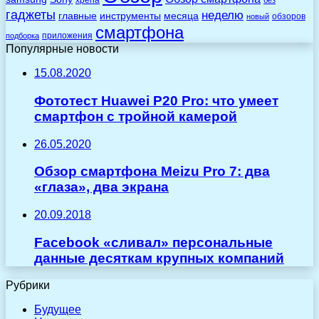
xperia
без
гаджеты
неделю
главные
инструменты
месяца
обзоров
новый
смартфона
приложения
подборка
Популярные новости
15.08.2020
Фототест Huawei P20 Pro: что умеет
смартфон с тройной камерой
26.05.2020
Обзор смартфона Meizu Pro 7: два
«глаза», два экрана
20.09.2018
Facebook «сливал» персональные
данные десяткам крупных компаний
Рубрики
Будущее