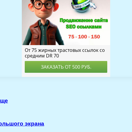
още
большого экрана