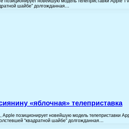
pple позиционирует новейшую модель телеприставки Apple 
вадратной шайбе” долгожданная…
ссиянину «яблочная» телеприставка
ти, Apple позиционирует новейшую модель телеприставки A
отолстевшей “квадратной шайбе” долгожданная…