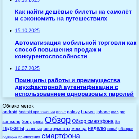
Как найти дешёвые билеты на самолёт
и сэкономить на путешествиях
15.10.2025
Автоматизация мобильной торговли как
способ повышения продаж и
конкурентоспособности
16.07.2025
Принципы работы и преимущества
двухфакторной аутентификации с
использованием одноразовых паролей
Облако меток
huawei
android
galaxy
iphone
Android приложения
apple
pro
nasa
Обзор
Обзор смартфона
Sony
samsung
xperia
без
гаджеты
неделю
главные
инструменты
месяца
обзоров
новый
смартфона
приложения
подборка