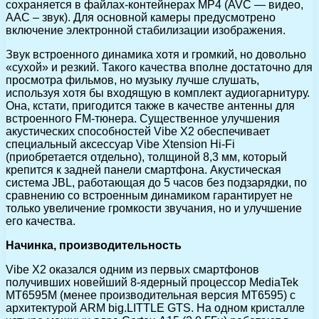
сохраняется в файлах-контейнерах MP4 (AVC — видео,
AAC – звук). Для основной камеры предусмотрено
включение электронной стабилизации изображения.
Звук встроенного динамика хотя и громкий, но довольно
«сухой» и резкий. Такого качества вполне достаточно для
просмотра фильмов, но музыку лучше слушать,
используя хотя бы входящую в комплект аудиогарнитуру.
Она, кстати, пригодится также в качестве антенны для
встроенного FM-тюнера. Существенное улучшения
акустических способностей Vibe X2 обеспечивает
специальный аксессуар Vibe Xtension Hi-Fi
(приобретается отдельно), толщиной 8,3 мм, который
крепится к задней панели смартфона. Акустическая
система JBL, работающая до 5 часов без подзарядки, по
сравнению со встроенным динамиком гарантирует не
только увеличение громкости звучания, но и улучшение
его качества.
Начинка, производительность
Vibe X2 оказался одним из первых смартфонов
получивших новейший 8-ядерный процессор MediaTek
MT6595M (менее производительная версия MT6595) с
архитектурой ARM big.LITTLE GTS. На одном кристалле