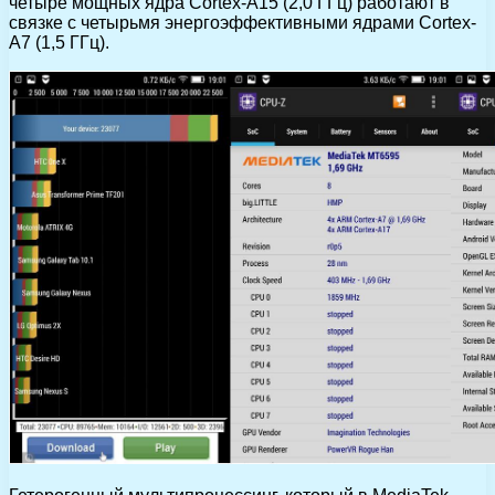
четыре мощных ядра Cortex-A15 (2,0 ГГц) работают в
связке с четырьмя энергоэффективными ядрами Cortex-
A7 (1,5 ГГц).