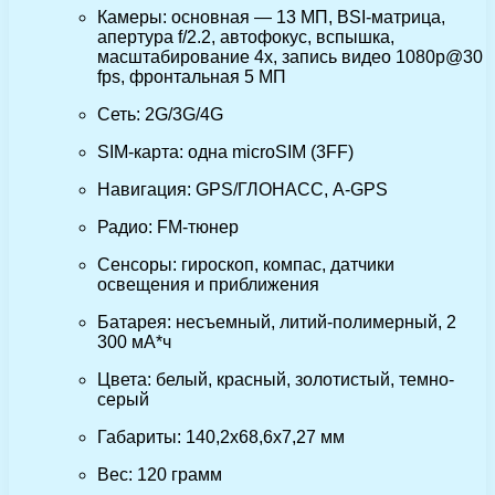
Камеры: основная — 13 МП, BSI-матрица,
апертура f/2.2, автофокус, вспышка,
масштабирование 4х, запись видео 1080p@30
fps, фронтальная 5 МП
Сеть: 2G/3G/4G
SIM-карта: одна microSIM (3FF)
Навигация: GPS/ГЛОНАСС, A-GPS
Радио: FM-тюнер
Сенсоры: гироскоп, компас, датчики
освещения и приближения
Батарея: несъемный, литий-полимерный, 2
300 мА*ч
Цвета: белый, красный, золотистый, темно-
серый
Габариты: 140,2х68,6х7,27 мм
Вес: 120 грамм