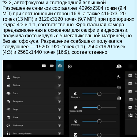
f/2.2, автофокусом и светодиодной вспышкой.
Разрешение снимков составляет 4096х2304 точки (9,4
МП) при соотношении сторон 16:9, а также 4160х3120
точек (13 МП) и 3120х3120 точек (9,7 МП) при пропорциях
кадра 4:3 и 1:1, соответственно. Фронтальная камера,
предназначенная в основном для селфи и видеосвязи,
получила фото-модуль с 5-мегапиксельной матрицей, но
без автофокуса. Разрешение «себяшек» получается
следующее — 1920х1920 точек (1:1), 2560х1920 точек
(4:3) и 2560х1440 точек (16:9), соответственно.