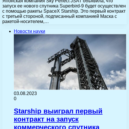
Японская компания Sky Perfect JSAT объявила, что
запуск ее нового спутника Superbird-9 будет осуществлен
с помощью ракеты SpaceX Starship. Это первый контракт
с третьей стороной, подписанный компанией Маска с
ракетой-носителем,…
Новости науки
03.08.2023
0
Starship выиграл первый
контракт на запуск
коммерческого спутника