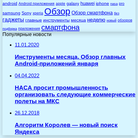
huawei
android
galaxy
iphone
Android приложения
apple
pro
nasa
Обзор
Обзор смартфона
Sony
samsung
xperia
без
гаджеты
неделю
главные
инструменты
месяца
обзоров
новый
смартфона
приложения
подборка
Популярные новости
11.01.2020
Инструменты месяца. Обзор главных
Android-приложений января
04.04.2022
НАСА просит промышленность
организовать следующие коммерческие
полеты на МКС
26.12.2018
Алгоритм Королев — новый поиск
Яндекса