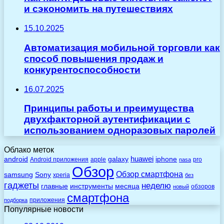
и сэкономить на путешествиях
15.10.2025
Автоматизация мобильной торговли как
способ повышения продаж и
конкурентоспособности
16.07.2025
Принципы работы и преимущества
двухфакторной аутентификации с
использованием одноразовых паролей
Облако меток
huawei
android
galaxy
iphone
Android приложения
apple
pro
nasa
Обзор
Обзор смартфона
Sony
samsung
xperia
без
гаджеты
неделю
главные
инструменты
месяца
обзоров
новый
смартфона
приложения
подборка
Популярные новости