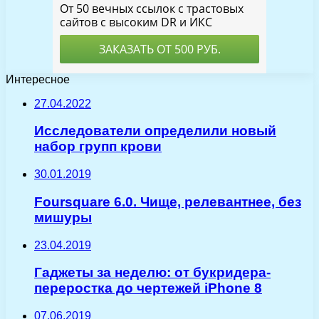
Интересное
27.04.2022
Исследователи определили новый
набор групп крови
30.01.2019
Foursquare 6.0. Чище, релевантнее, без
мишуры
23.04.2019
Гаджеты за неделю: от букридера-
переростка до чертежей iPhone 8
07.06.2019