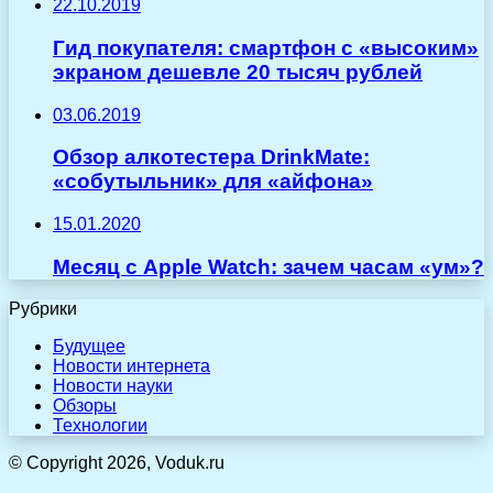
22.10.2019
Гид покупателя: cмартфон с «высоким»
экраном дешевле 20 тысяч рублей
03.06.2019
Обзор алкотестера DrinkMate:
«cобутыльник» для «айфона»
15.01.2020
Месяц с Apple Watch: зачем часам «ум»?
Рубрики
Будущее
Новости интернета
Новости науки
Обзоры
Технологии
© Copyright 2026, Voduk.ru