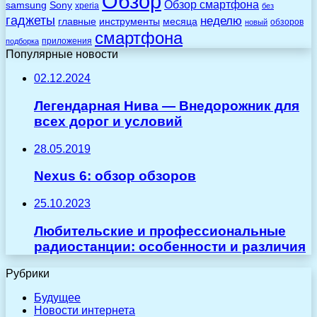
Обзор
Обзор смартфона
Sony
samsung
xperia
без
гаджеты
неделю
главные
инструменты
месяца
обзоров
новый
смартфона
приложения
подборка
Популярные новости
02.12.2024
Легендарная Нива — Внедорожник для
всех дорог и условий
28.05.2019
Nexus 6: обзор обзоров
25.10.2023
Любительские и профессиональные
радиостанции: особенности и различия
Рубрики
Будущее
Новости интернета