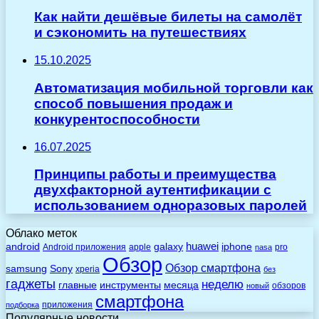
Как найти дешёвые билеты на самолёт
и сэкономить на путешествиях
15.10.2025
Автоматизация мобильной торговли как
способ повышения продаж и
конкурентоспособности
16.07.2025
Принципы работы и преимущества
двухфакторной аутентификации с
использованием одноразовых паролей
Облако меток
huawei
android
galaxy
iphone
Android приложения
apple
pro
nasa
Обзор
Обзор смартфона
Sony
samsung
xperia
без
гаджеты
неделю
главные
инструменты
месяца
обзоров
новый
смартфона
приложения
подборка
Популярные новости