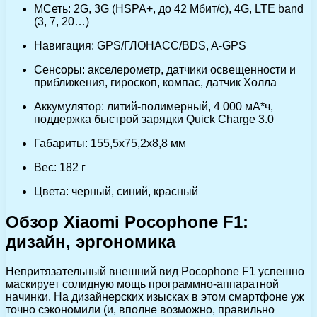
MСеть: 2G, 3G (HSPA+, до 42 Мбит/с), 4G, LTE band
(3, 7, 20…)
Навигация: GPS/ГЛОНАСС/BDS, A-GPS
Сенсоры: акселерометр, датчики освещенности и
приближения, гироскоп, компас, датчик Холла
Аккумулятор: литий-полимерный, 4 000 мА*ч,
поддержка быстрой зарядки Quick Charge 3.0
Габариты: 155,5х75,2х8,8 мм
Вес: 182 г
Цвета: черный, синий, красный
Обзор Xiaomi Pocophone F1:
дизайн, эргономика
Непритязательный внешний вид Pocophone F1 успешно
маскирует солидную мощь программно-аппаратной
начинки. На дизайнерских изысках в этом смартфоне уж
точно сэкономили (и, вполне возможно, правильно