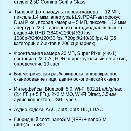
стекло 2.5D Corning Gorilla Glass
Тыловой фото-модуль: первая камера — 12 МП,
пиксель 1,4 мкм, апертура f/1.9, PDAF-автофокус
Dual Pixel, вторая камеры – 5 МП, пиксель 1,12 мкм,
апертура f/2.0, сдвоенная светодиодная вспышка,
видео 4К UHD (3840×2160)@30 fps,
1080p@240/120/30 fps, 720p@240/30 fps, AI (25
категорий объектов в 206 сценариях)
Фронтальная камера 20 МП, Super Pixel (4-в-1),
светосила f/2.0, AI, HDR, широкоугольный объектив,
определение 10 сцен
Биометрическая разблокировка: инфракрасное
сканирование лица, дактилоскопический сканер
Интерфейсы: Bluetooth 5.0, Wi-Fi 802.11 a/b/g/n/ac
(2,4 ГГц + 5 ГГц), 2×2 MIMO, Wi-Fi Direct, 3.5-мм
аудио-коннектор, USB Type-C
Аудио-кодеки: AAC, aptX, aptX HD, LDAC
Гибридный слот: nanoSIM (4FF) + nanoSIM
(4FF)/microSD