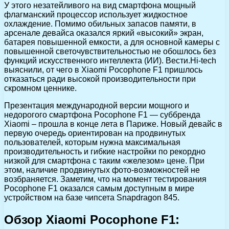
У этого незатейливого на вид смартфона мощный
флагманский процессор использует жидкостное
охлаждение. Помимо обильных запасов памяти, в
арсенале девайса оказался яркий «высокий» экран,
батарея повышенной емкости, а для основной камеры с
повышенной светочувствительностью не обошлось без
функций искусственного интеллекта (ИИ). Вести.Hi-tech
выяснили, от чего в Xiaomi Pocophone F1 пришлось
отказаться ради высокой производительности при
скромном ценнике.
Презентация международной версии мощного и
недорогого смартфона Pocophone F1 — суббренда
Xiaomi – прошла в конце лета в Париже. Новый девайс в
первую очередь ориентирован на продвинутых
пользователей, которым нужна максимальная
производительность и гибкие настройки по рекордно
низкой для смартфона с таким «железом» цене. При
этом, наличие продвинутых фото-возможностей не
возбраняется. Заметим, что на момент тестирования
Pocophone F1 оказался самым доступным в мире
устройством на базе чипсета Snapdragon 845.
Обзор Xiaomi Pocophone F1: