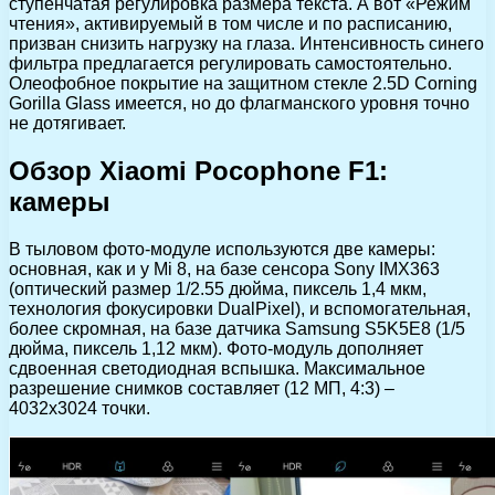
ступенчатая регулировка размера текста. А вот «Режим
чтения», активируемый в том числе и по расписанию,
призван снизить нагрузку на глаза. Интенсивность синего
фильтра предлагается регулировать самостоятельно.
Олеофобное покрытие на защитном стекле 2.5D Corning
Gorilla Glass имеется, но до флагманского уровня точно
не дотягивает.
Обзор Xiaomi Pocophone F1:
камеры
В тыловом фото-модуле используются две камеры:
основная, как и у Mi 8, на базе сенсора Sony IMX363
(оптический размер 1/2.55 дюйма, пиксель 1,4 мкм,
технология фокусировки DualPixel), и вспомогательная,
более скромная, на базе датчика Samsung S5K5E8 (1/5
дюйма, пиксель 1,12 мкм). Фото-модуль дополняет
сдвоенная светодиодная вспышка. Максимальное
разрешение снимков составляет (12 МП, 4:3) –
4032х3024 точки.