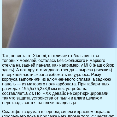
Так, новинка от Xiaomi, в отличие от большинства
топовых моделей, осталась без скользкого и маркого
стекла на задней панели, как например, у Mi 8 (наш обзор
здесь). А вот другого модного тренда – выреза («челки»)
в верхней части экрана избежать не удалось. Раму
корпуса выполнили из алюминиевого сплава, а заднюю
панель — из матового поликарбоната. При габаритных
размерах 155,5х75,2х8,8 мм вес устройства
составляет182 г. По IPXX девайс не сертифицировали,
так что защита устройства от пыли и влаги целиком
перекладывается на плечи владельца.
Смартфон задуман в черном, синем и красном окрасах
(последнего пока в продаже нет). Кроме того, существует