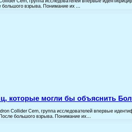
Collider Cern, группа исследователей впервые идентифици
е большого взрыва. Понимание их …
иц, которые могли бы объяснить Бо
dron Collider Cern, группа исследователей впервые идент
. После большого взрыва. Понимание их…