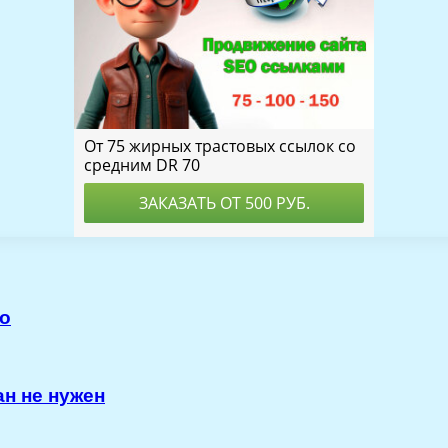
ro
н не нужен