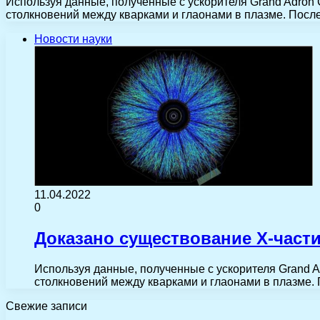
Используя данные, полученные с ускорителя Grand Adron 
столкновений между кварками и глаонами в плазме. Посл
Новости науки
11.04.2022
0
Доказано существование X-част
Используя данные, полученные с ускорителя Grand A
столкновений между кварками и глаонами в плазме
Свежие записи