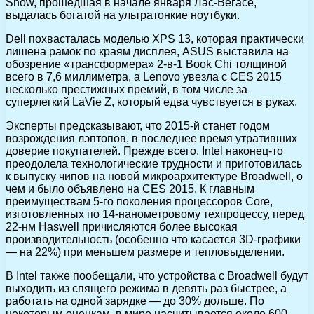
Show, прошедшая в начале января Лас-Вегасе,
выдалась богатой на ультратонкие ноутбуки.
Dell похвасталась моделью XPS 13, которая практически
лишена рамок по краям дисплея, ASUS выставила на
обозрение «трансформера» 2-в-1 Book Chi толщиной
всего в 7,6 миллиметра, а Lenovo увезла с CES 2015
несколько престижных премий, в том числе за
суперлегкий LaVie Z, который едва чувствуется в руках.
Эксперты предсказывают, что 2015-й станет годом
возрождения лэптопов, в последнее время утративших
доверие покупателей. Прежде всего, Intel наконец-то
преодолела технологические трудности и приготовилась
к выпуску чипов на новой микроархитектуре Broadwell, о
чем и было объявлено на CES 2015. К главным
преимуществам 5-го поколения процессоров Core,
изготовленных по 14-нанометровому техпроцессу, перед
22-нм Haswell причисляются более высокая
производительность (особенно что касается 3D-графики
— на 22%) при меньшем размере и тепловыделении.
В Intel также пообещали, что устройства с Broadwell будут
выходить из спящего режима в девять раз быстрее, а
работать на одной зарядке — до 30% дольше. По
некоторым оценкам, в мире насчитывается около 600