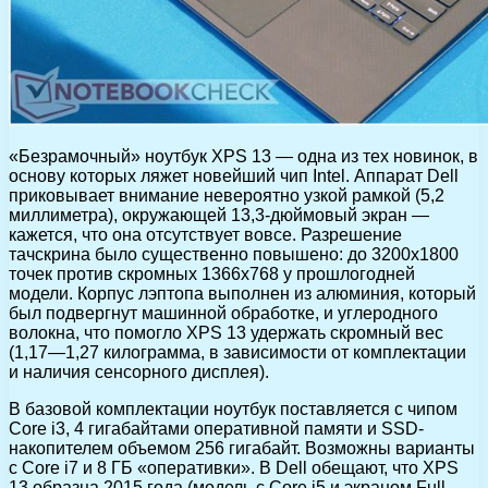
«Безрамочный» ноутбук XPS 13 — одна из тех новинок, в
основу которых ляжет новейший чип Intel. Аппарат Dell
приковывает внимание невероятно узкой рамкой (5,2
миллиметра), окружающей 13,3-дюймовый экран —
кажется, что она отсутствует вовсе. Разрешение
тачскрина было существенно повышено: до 3200х1800
точек против скромных 1366х768 у прошлогодней
модели. Корпус лэптопа выполнен из алюминия, который
был подвергнут машинной обработке, и углеродного
волокна, что помогло XPS 13 удержать скромный вес
(1,17—1,27 килограмма, в зависимости от комплектации
и наличия сенсорного дисплея).
В базовой комплектации ноутбук поставляется с чипом
Core i3, 4 гигабайтами оперативной памяти и SSD-
накопителем объемом 256 гигабайт. Возможны варианты
с Core i7 и 8 ГБ «оперативки». В Dell обещают, что XPS
13 образца 2015 года (модель с Core i5 и экраном Full