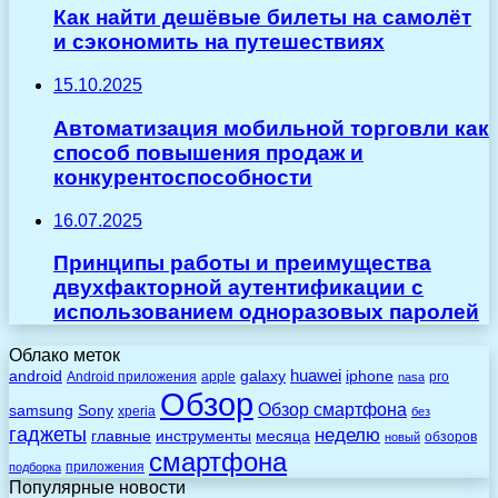
Как найти дешёвые билеты на самолёт
и сэкономить на путешествиях
15.10.2025
Автоматизация мобильной торговли как
способ повышения продаж и
конкурентоспособности
16.07.2025
Принципы работы и преимущества
двухфакторной аутентификации с
использованием одноразовых паролей
Облако меток
huawei
android
galaxy
iphone
Android приложения
apple
pro
nasa
Обзор
Обзор смартфона
Sony
samsung
xperia
без
гаджеты
неделю
главные
инструменты
месяца
обзоров
новый
смартфона
приложения
подборка
Популярные новости