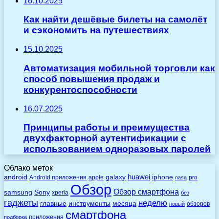
16.10.2025
Как найти дешёвые билеты на самолёт
и сэкономить на путешествиях
15.10.2025
Автоматизация мобильной торговли как
способ повышения продаж и
конкурентоспособности
16.07.2025
Принципы работы и преимущества
двухфакторной аутентификации с
использованием одноразовых паролей
Облако меток
huawei
android
galaxy
iphone
Android приложения
apple
pro
nasa
Обзор
Обзор смартфона
Sony
samsung
xperia
без
гаджеты
неделю
главные
инструменты
месяца
обзоров
новый
смартфона
приложения
подборка