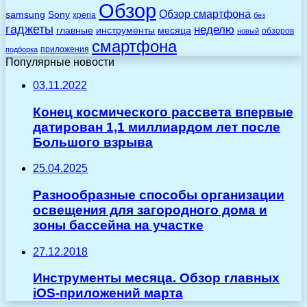
Обзор
Обзор смартфона
Sony
samsung
xperia
без
гаджеты
неделю
главные
инструменты
месяца
обзоров
новый
смартфона
приложения
подборка
Популярные новости
03.11.2022
Конец космического рассвета впервые
датирован 1,1 миллиардом лет после
Большого взрыва
25.04.2025
Разнообразные способы организации
освещения для загородного дома и
зоны бассейна на участке
27.12.2018
Инструменты месяца. Обзор главных
iOS-приложений марта