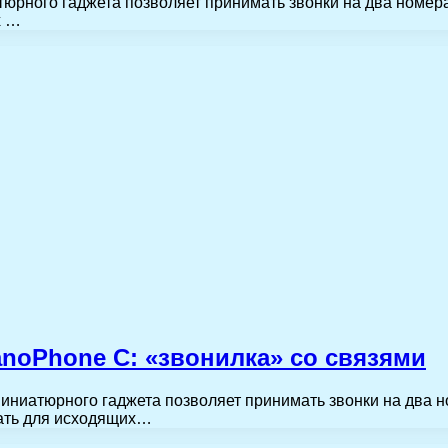
рного гаджета позволяет принимать звонки на два номера, 
х …
anoPhone C: «звонилка» со связями
ниатюрного гаджета позволяет принимать звонки на два но
вать для исходящих…