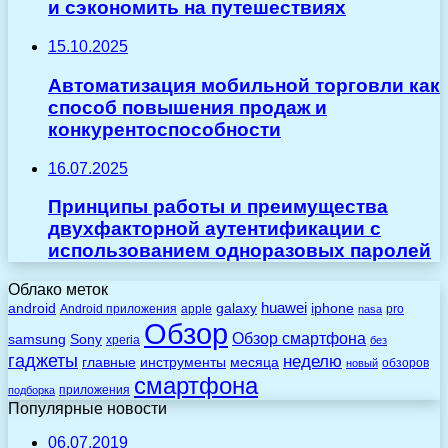
и сэкономить на путешествиях
15.10.2025
Автоматизация мобильной торговли как
способ повышения продаж и
конкурентоспособности
16.07.2025
Принципы работы и преимущества
двухфакторной аутентификации с
использованием одноразовых паролей
Облако меток
huawei
android
galaxy
iphone
Android приложения
apple
pro
nasa
Обзор
Обзор смартфона
Sony
samsung
xperia
без
гаджеты
неделю
главные
инструменты
месяца
обзоров
новый
смартфона
приложения
подборка
Популярные новости
06.07.2019