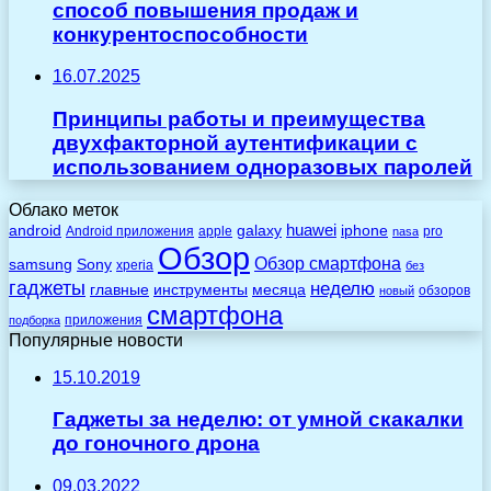
способ повышения продаж и
конкурентоспособности
16.07.2025
Принципы работы и преимущества
двухфакторной аутентификации с
использованием одноразовых паролей
Облако меток
huawei
android
galaxy
iphone
Android приложения
apple
pro
nasa
Обзор
Обзор смартфона
Sony
samsung
xperia
без
гаджеты
неделю
главные
инструменты
месяца
обзоров
новый
смартфона
приложения
подборка
Популярные новости
15.10.2019
Гаджеты за неделю: от умной скакалки
до гоночного дрона
09.03.2022