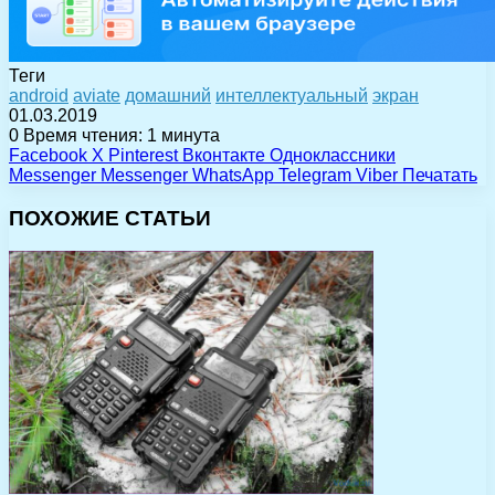
Теги
android
aviate
домашний
интеллектуальный
экран
01.03.2019
0
Время чтения: 1 минута
Facebook
X
Pinterest
Вконтакте
Одноклассники
Messenger
Messenger
WhatsApp
Telegram
Viber
Печатать
ПОХОЖИЕ СТАТЬИ