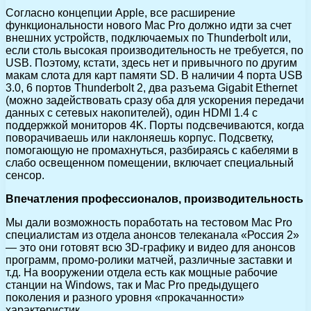
Согласно концепции Apple, все расширение
функциональности нового Mac Pro должно идти за счет
внешних устройств, подключаемых по Thunderbolt или,
если столь высокая производительность не требуется, по
USB. Поэтому, кстати, здесь нет и привычного по другим
макам слота для карт памяти SD. В наличии 4 порта USB
3.0, 6 портов Thunderbolt 2, два разъема Gigabit Ethernet
(можно задействовать сразу оба для ускорения передачи
данных с сетевых накопителей), один HDMI 1.4 с
поддержкой мониторов 4K. Порты подсвечиваются, когда
поворачиваешь или наклоняешь корпус. Подсветку,
помогающую не промахнуться, разбираясь с кабелями в
слабо освещенном помещении, включает специальный
сенсор.
Впечатления профессионалов, производительность
Мы дали возможность поработать на тестовом Mac Pro
специалистам из отдела анонсов телеканала «Россия 2»
— это они готовят всю 3D-графику и видео для анонсов
программ, промо-ролики матчей, различные заставки и
т.д. На вооружении отдела есть как мощные рабочие
станции на Windows, так и Mac Pro предыдущего
поколения и разного уровня «прокачанности»
характеристик.