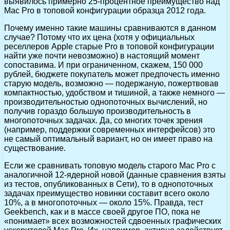
выявилось примерно 25-процентное преимущество над
Mac Pro в топовой конфигурации образца 2012 года.
Почему именно такие машины сравниваются в данном
случае? Потому что их цена (хотя у официальных
реселлеров Apple старые Pro в топовой конфигурации
найти уже почти невозможно) в настоящий момент
сопоставима. И при ограниченном, скажем, 150 000
рублей, бюджете покупатель может предпочесть именно
старую модель, возможно — подержаную, пожертвовав
компактностью, удобством и тишиной, а также немного —
производительностью однопоточных вычислений, но
получив гораздо большую производительность в
многопоточных задачах. Да, со многих точек зрения
(например, поддержки современных интерфейсов) это
не самый оптимальный вариант, но он имеет право на
существование.
Если же сравнивать топовую модель старого Mac Pro с
аналогичной 12-ядерной новой (данные сравнения взяты
из тестов, опубликованных в Сети), то в однопоточных
задачах преимущество новинки составит всего около
10%, а в многопоточных — около 15%. Правда, тест
Geekbench, как и в массе своей другое ПО, пока не
«понимает» всех возможностей сдвоенных графических