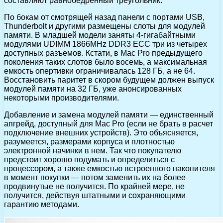
составляют равнобедренный треугольник.
По бокам от смотрящей назад панели с портами USB,
Thunderbolt и другими размещены слоты для модулей
памяти. В младшей модели заняты 4-гигабайтными
модулями UDIMM 1866MHz DDR3 ECC три из четырех
доступных разъемов. Кстати, в Mac Pro предыдущего
поколения таких слотов было восемь, а максимальная
емкость опертивки ограничивалась 128 ГБ, а не 64.
Восстановить паритет в скором будущем должен выпуск
модулей памяти на 32 ГБ, уже анонсированных
некоторыми производителями.
Добавление и замена модулей памяти — единственный
апгрейд, доступный для Mac Pro (если не брать в расчет
подключение внешних устройств). Это объясняется,
разумеется, размерами корпуса и плотностью
электронной начинки в нем. Так что покупателю
предстоит хорошо подумать и определиться с
процессором, а также емкостью встроенного накопителя
в момент покупки — потом заменить их на более
продвинутые не получится. По крайней мере, не
получится, действуя штатными и сохраняющими
гарантию методами.