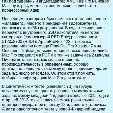
ПО под сдвоенный видеоадаптер AMD Fire Pro на новом
Mac, ну и, разумеется, втрое меньшее количество
процессорных ядер.
Последним фактором объясняется и отставание нового
«младшего» Mac Pro в рендеринге видеоконтента
сверхвысокого (5K) разрешения. В ходе тестирования
пересчет с внутреннего SSD накопителя на него же
материала (снят камерой RED Epic) разрешением
5120х2700 (R3D) в AppleProRes 422 в такое же
разрешение при помощи Final Cut Pro X занял 7 мин.
Описанный абзацем выше топовый позапрошлогодний
Mac Pro справился в FCPX с той же задачей за 2 минуты.
Цифры показывают, как сильно влияет на
производительность в определенных, хорошо
«распараллеливаемых» между процессорными ядрами
задачах, число этих ядер. Об этом стоит помнить,
выбирая конфигурацию Mac Pro для покупки.
В синтетическом тесте (GeekBench 3) на грубую
вычислительную мощность разница в многопоточных
задачах между младшей 4-ядерной моделью 2013 года и
старшей 2012-го оказалась не столь разительной —
примерно двукратной в пользу 12-ядерного «старичка».
А вот в однопоточном тесте у новой 4-ядерной модели