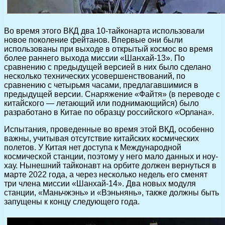
Во время этого ВКД два 10-тайконарта использовали
новое поколение фейтанов. Впервые они были
использованы при выходе в открытый космос во время
более раннего выхода миссии «Шанхай-13». По
сравнению с предыдущей версией в них было сделано
несколько технических усовершенствований, по
сравнению с четырьмя часами, предлагавшимися в
предыдущей версии. Снаряжение «Файтя» (в переводе с
китайского — летающий или поднимающийся) было
разработано в Китае по образцу российского «Орлана».
Испытания, проведенные во время этой ВКД, особенно
важны, учитывая отсутствие китайских космических
полетов. У Китая нет доступа к Международной
космической станции, поэтому у него мало данных и ноу-
хау. Нынешний тайконавт на орбите должен вернуться в
марте 2022 года, а через несколько недель его сменят
три члена миссии «Шанхай-14». Два новых модуля
станции, «Маньчжэнь» и «Вэньнянь», также должны быть
запущены к концу следующего года.