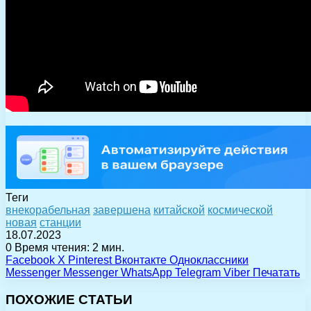
Теги
внекорабельная
завершена
китайской
космической
новая
станции
18.07.2023
0
Время чтения: 2 мин.
Facebook
X
Pinterest
Вконтакте
Одноклассники
Messenger
Messenger
WhatsApp
Telegram
Viber
Печатать
ПОХОЖИЕ СТАТЬИ