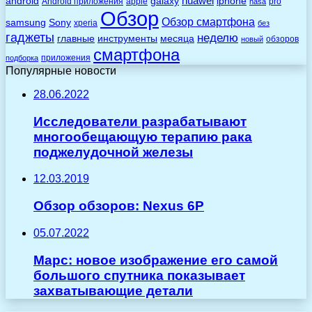
huawei
android
galaxy
iphone
Android приложения
apple
pro
nasa
Обзор
Обзор смартфона
Sony
samsung
xperia
без
гаджеты
неделю
главные
инструменты
месяца
обзоров
новый
смартфона
приложения
подборка
Популярные новости
28.06.2022
Исследователи разрабатывают
многообещающую терапию рака
поджелудочной железы
12.03.2019
Обзор обзоров: Nexus 6P
05.07.2022
Марс: новое изображение его самой
большого спутника показывает
захватывающие детали