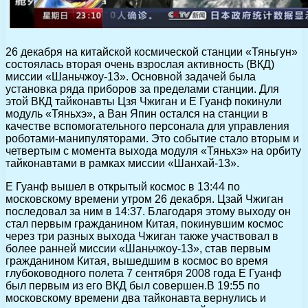
26 декабря на китайской космической станции «Тяньгун»
состоялась вторая очень взрослая активность (ВКД)
миссии «Шаньчжоу-13». Основной задачей была
установка ряда приборов за пределами станции. Для
этой ВКД тайконавты Цзя Чжиган и Е Гуанф покинули
модуль «Тяньхэ», а Ван Япин остался на станции в
качестве вспомогательного персонала для управления
роботами-манипуляторами. Это событие стало вторым и
четвертым с момента выхода модуля «Тяньхэ» на орбиту
тайконавтами в рамках миссии «Шанхай-13».
Е Гуанф вышел в открытый космос в 13:44 по
московскому времени утром 26 декабря. Цзай Чжиган
последовал за ним в 14:37. Благодаря этому выходу он
стал первым гражданином Китая, покинувшим космос
через три разных выхода Чжиган также участвовал в
более ранней миссии «Шаньчжоу-13», став первым
гражданином Китая, вышедшим в космос во время
глубоководного полета 7 сентября 2008 года Е Гуанф
был первым из его ВКД был совершен.В 19:55 по
московскому времени два тайконавта вернулись и