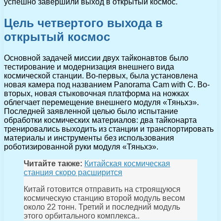
успешно завершили выход в открытый космос.
Цель четвертого выхода в
открытый космос
Основной задачей миссии двух тайконавтов было
тестирование и модернизация внешнего вида
космической станции. Во-первых, была установлена
новая камера под названием Panorama Cam with C. Во-
вторых, новая стыковочная платформа на ножках
облегчает перемещение внешнего модуля «Тяньхэ».
Последней заявленной целью было испытание
обработки космических материалов: два тайконарта
тренировались выходить из станции и транспортировать
материалы и инструменты без использования
роботизированной руки модуля «Тяньхэ».
Читайте также:
Китайская космическая
станция скоро расширится
Китай готовится отправить на строящуюся
космическую станцию второй модуль весом
около 22 тонн. Третий и последний модуль
этого орбитального комплекса..