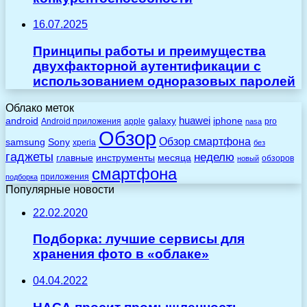
16.07.2025
Принципы работы и преимущества
двухфакторной аутентификации с
использованием одноразовых паролей
Облако меток
huawei
android
galaxy
iphone
Android приложения
apple
pro
nasa
Обзор
Обзор смартфона
Sony
samsung
xperia
без
гаджеты
неделю
главные
инструменты
месяца
обзоров
новый
смартфона
приложения
подборка
Популярные новости
22.02.2020
Подборка: лучшие сервисы для
хранения фото в «облаке»
04.04.2022