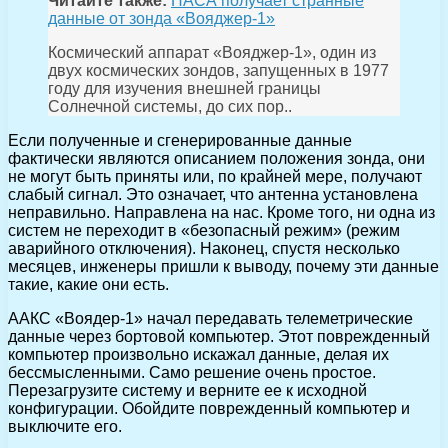
Читайте также:
НАСА получает странные
данные от зонда «Вояджер-1»
Космический аппарат «Вояджер-1», один из
двух космических зондов, запущенных в 1977
году для изучения внешней границы
Солнечной системы, до сих пор..
Если полученные и сгенерированные данные
фактически являются описанием положения зонда, они
не могут быть приняты или, по крайней мере, получают
слабый сигнал. Это означает, что антенна установлена
неправильно. Направлена на нас. Кроме того, ни одна из
систем не переходит в «безопасный режим» (режим
аварийного отключения). Наконец, спустя несколько
месяцев, инженеры пришли к выводу, почему эти данные
такие, какие они есть.
ААКС «Воядер-1» начал передавать телеметрические
данные через бортовой компьютер. Этот поврежденный
компьютер произвольно искажал данные, делая их
бессмысленными. Само решение очень простое.
Перезагрузите систему и верните ее к исходной
конфигурации. Обойдите поврежденный компьютер и
выключите его.