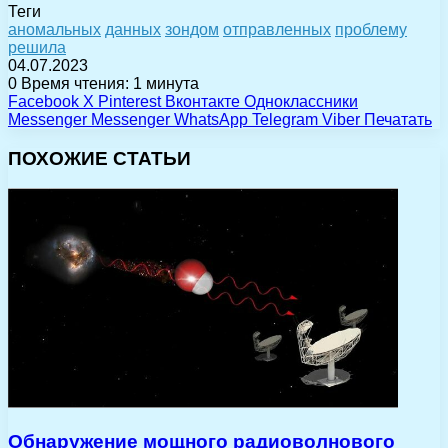
Теги
аномальных
данных
зондом
отправленных
проблему
решила
04.07.2023
0
Время чтения: 1 минута
Facebook
X
Pinterest
Вконтакте
Одноклассники
Messenger
Messenger
WhatsApp
Telegram
Viber
Печатать
ПОХОЖИЕ СТАТЬИ
Обнаружение мощного радиоволнового