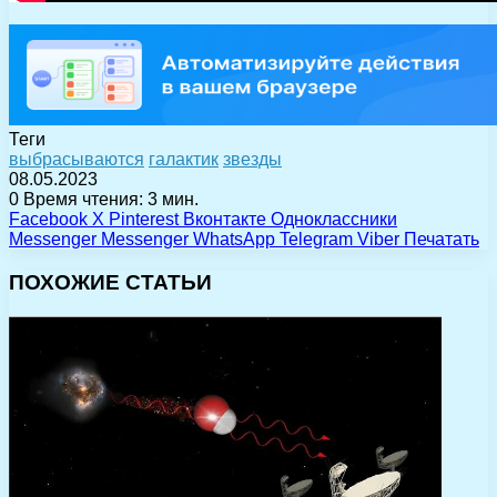
Теги
выбрасываются
галактик
звезды
08.05.2023
0
Время чтения: 3 мин.
Facebook
X
Pinterest
Вконтакте
Одноклассники
Messenger
Messenger
WhatsApp
Telegram
Viber
Печатать
ПОХОЖИЕ СТАТЬИ