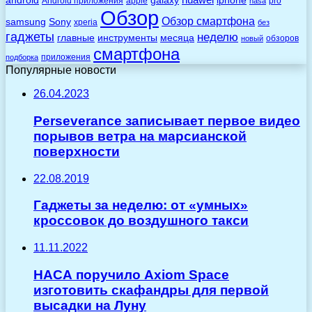
huawei
android
galaxy
iphone
Android приложения
apple
pro
nasa
Обзор
Обзор смартфона
Sony
samsung
xperia
без
гаджеты
неделю
главные
инструменты
месяца
обзоров
новый
смартфона
приложения
подборка
Популярные новости
26.04.2023
Perseverance записывает первое видео
порывов ветра на марсианской
поверхности
22.08.2019
Гаджеты за неделю: от «умных»
кроссовок до воздушного такси
11.11.2022
НАСА поручило Axiom Space
изготовить скафандры для первой
высадки на Луну