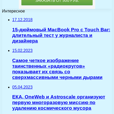
Интересное
17.12.2018
15-дюймовый MacBook Pro с Touch Bar:
длительный тест у журналиста и
дизайнера
15.02.2023
Самое четкое изображение
таинственных «радиокругов»
показывает их связь со
сверхмассивными черными дырами
05.04.2023
ЕКА, OneWeb и Astroscale организуют
первую многоразовую миссию по
удалению космического мусора