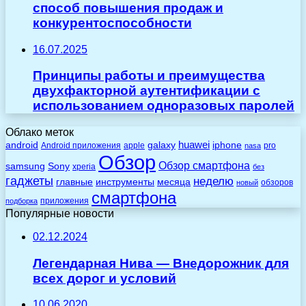
способ повышения продаж и
конкурентоспособности
16.07.2025
Принципы работы и преимущества
двухфакторной аутентификации с
использованием одноразовых паролей
Облако меток
huawei
android
galaxy
iphone
Android приложения
apple
pro
nasa
Обзор
Обзор смартфона
Sony
samsung
xperia
без
гаджеты
неделю
главные
инструменты
месяца
обзоров
новый
смартфона
приложения
подборка
Популярные новости
02.12.2024
Легендарная Нива — Внедорожник для
всех дорог и условий
10.06.2020