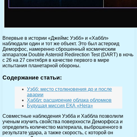
Впервые в истории «Джеймс Уэбб» и «Хаббл»
наблюдали один и тот же объект. Это был астероид
Деморфос, намеренно сброшенный космическим
аппаратом Double Asteroid Redirection Test (DART) в ночь
с 26 на 27 сентября в качестве первого в мире
испытания планетарной обороны.
Содержание статьи:
Уэбб: место столкновения до и после
аварии
Хаббл: расширение облака обломков
Будущая миссия ЕКА «Hera»
Совместные наблюдения Уэбба и Хаббла позволили
ученым изучить свойства поверхности Деморфоса и
определить количество материала, выброшенного в
результате удара, а также скорость, с которой он