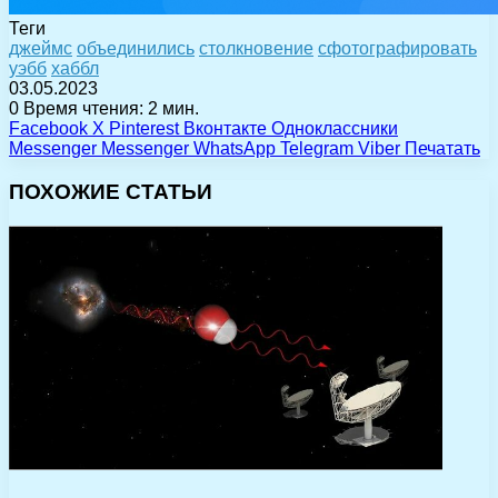
Теги
джеймс
объединились
столкновение
сфотографировать
уэбб
хаббл
03.05.2023
0
Время чтения: 2 мин.
Facebook
X
Pinterest
Вконтакте
Одноклассники
Messenger
Messenger
WhatsApp
Telegram
Viber
Печатать
ПОХОЖИЕ СТАТЬИ