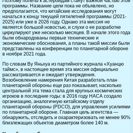
Поэтому полеты к астероидам станут важной частью этой
программы. Название цели пока не объявлено, но
предполагается, что китайские исследования могут
начаться к концу текущей пятилетней программы (2021-
2025) или уже в 2026 году. Однако эта миссия не
является большой новостью, и слухи о ее разработке
циркулируют уже несколько месяцев. В начале этого года
были обнародованы первые технические и
экономические обоснования, а планы такой миссии были
представлены на конференции по планетарной обороне
в ноябре 2021 года.
По словам Ву Яньхуа из партийного журнала «Хуанцю
таймс», в настоящее время эта миссия официально
рассматривается и ожидает утверждения.
Возобновление намерения Китая разработать план
планетарной обороны еще раз показывает, насколько
центральной эта тема стала для крупных космических
игроков в последние годы: в 2016 году НАСА создало
организацию, аналогичную китайскому отделу
планетарной обороны (PDCO), для управления усилиями
по планетарной обороне. Главная цель агентства —
обнаружить, отследить и охарактеризовать не менее 90%
близлежащих объектов диаметром более 140 м.