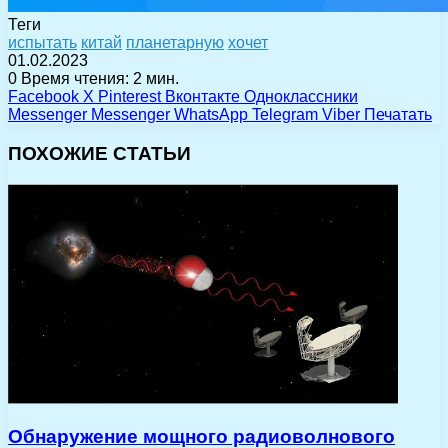
Теги
испытать
китай
планетарную
хочет
01.02.2023
0
Время чтения: 2 мин.
Facebook
X
Pinterest
Вконтакте
Одноклассники
Messenger
Messenger
WhatsApp
Telegram
Viber
Печатать
ПОХОЖИЕ СТАТЬИ
Обнаружение мощного радиоволнового