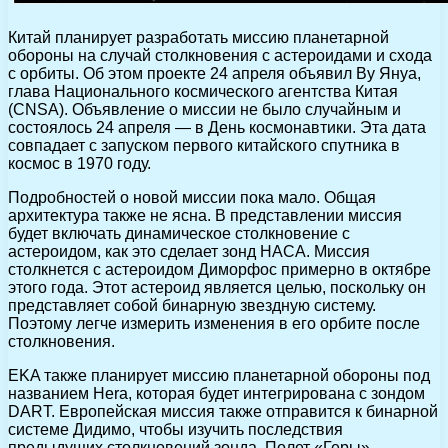
Китай планирует разработать миссию планетарной
обороны на случай столкновения с астероидами и схода
с орбиты. Об этом проекте 24 апреля объявил Ву Януа,
глава Национального космического агентства Китая
(CNSA). Объявление о миссии не было случайным и
состоялось 24 апреля — в День космонавтики. Эта дата
совпадает с запуском первого китайского спутника в
космос в 1970 году.
Подробностей о новой миссии пока мало. Общая
архитектура также не ясна. В представлении миссия
будет включать динамическое столкновение с
астероидом, как это сделает зонд НАСА. Миссия
столкнется с астероидом Диморфос примерно в октябре
этого года. Этот астероид является целью, поскольку он
представляет собой бинарную звездную систему.
Поэтому легче измерить изменения в его орбите после
столкновения.
EKA также планирует миссию планетарной обороны под
названием Hera, которая будет интегрирована с зондом
DART. Европейская миссия также отправится к бинарной
системе Дидимо, чтобы изучить последствия
предыдущих столкновений зонда. Полет «Геры»