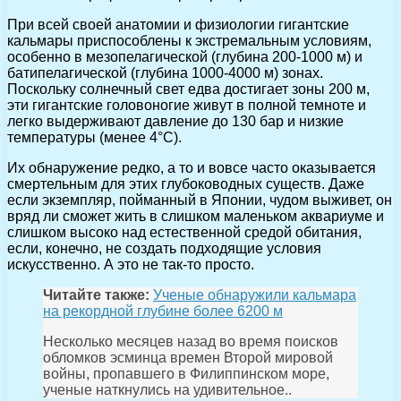
При всей своей анатомии и физиологии гигантские
кальмары приспособлены к экстремальным условиям,
особенно в мезопелагической (глубина 200-1000 м) и
батипелагической (глубина 1000-4000 м) зонах.
Поскольку солнечный свет едва достигает зоны 200 м,
эти гигантские головоногие живут в полной темноте и
легко выдерживают давление до 130 бар и низкие
температуры (менее 4°C).
Их обнаружение редко, а то и вовсе часто оказывается
смертельным для этих глубоководных существ. Даже
если экземпляр, пойманный в Японии, чудом выживет, он
вряд ли сможет жить в слишком маленьком аквариуме и
слишком высоко над естественной средой обитания,
если, конечно, не создать подходящие условия
искусственно. А это не так-то просто.
Читайте также:
Ученые обнаружили кальмара
на рекордной глубине более 6200 м
Несколько месяцев назад во время поисков
обломков эсминца времен Второй мировой
войны, пропавшего в Филиппинском море,
ученые наткнулись на удивительное..