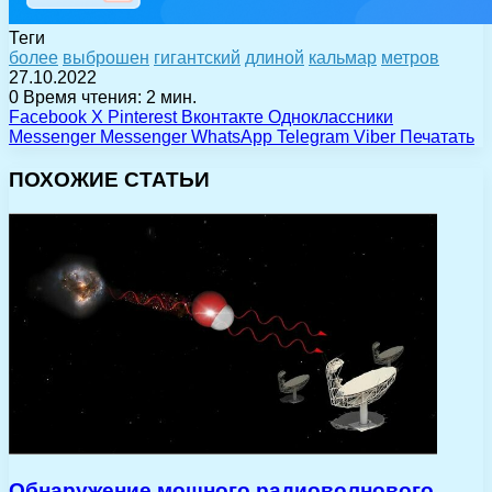
Теги
более
выброшен
гигантский
длиной
кальмар
метров
27.10.2022
0
Время чтения: 2 мин.
Facebook
X
Pinterest
Вконтакте
Одноклассники
Messenger
Messenger
WhatsApp
Telegram
Viber
Печатать
ПОХОЖИЕ СТАТЬИ
Обнаружение мощного радиоволнового