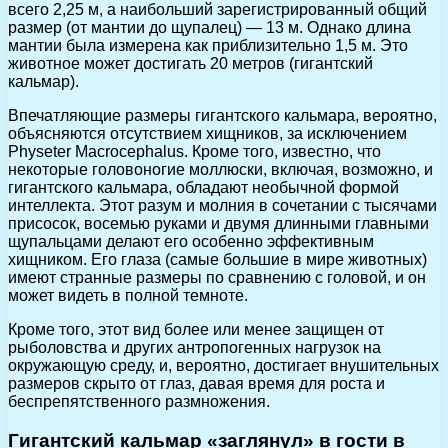
всего 2,25 м, а наибольший зарегистрированный общий
размер (от мантии до щупалец) — 13 м. Однако длина
мантии была измерена как приблизительно 1,5 м. Это
животное может достигать 20 метров (гигантский
кальмар).
Впечатляющие размеры гигантского кальмара, вероятно,
объясняются отсутствием хищников, за исключением
Physeter Macrocephalus. Кроме того, известно, что
некоторые головоногие моллюски, включая, возможно, и
гигантского кальмара, обладают необычной формой
интеллекта. Этот разум и молния в сочетании с тысячами
присосок, восемью руками и двумя длинными главными
щупальцами делают его особенно эффективным
хищником. Его глаза (самые большие в мире животных)
имеют странные размеры по сравнению с головой, и он
может видеть в полной темноте.
Кроме того, этот вид более или менее защищен от
рыболовства и других антропогенных нагрузок на
окружающую среду, и, вероятно, достигает внушительных
размеров скрыто от глаз, давая время для роста и
беспрепятственного размножения.
Гигантский кальмар «заглянул» в гости в