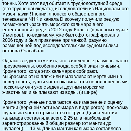
тонны. Хотя этот вид обитает в труднодоступной среде
(его трудно наблюдать), исследователи из Национального
музея науки Японии, японского общественного
телеканала NHK и канала Discovery получили редкую
возможность заснять морского кальмара в его
естественной среде в 2012 году. Колосс (в данном случае
7 метров), по-видимому, уже был сфотографирован в
2006 году и был привлечен приманкой, разумно
размещенной под исследовательским судном вблизи
острова Огасабало.
Однако следует отметить, что заявленные размеры часто
преувеличены, особенно когда особей видят живыми.
Кроме того, когда этих кальмаров собирают,
выбрасывают на пляж или вылавливают мертвыми на
поверхность, тушки часто оказываются неполноценными,
поскольку они уже съедены другими морскими
животными и выплывают из воды. (и шире).
Кроме того, ученые полагаются на измерение и оценку
мантии (верхней части кальмара в виде рогов), поскольку
щупальца часто отрываются от трупа. Длина мантии
кальмара составляла всего 2,25 м, а наибольший
зарегистрированный общий размер (от мантии до
щупалец) — 13 м. Длина мантии кальмара составляла