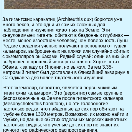
За гигантских каракатиц (Architeuthis dux) борются уже
много веков, и это одни из самых сложных для
наблюдения и изучения животных на Земле. Эти
«неуловимые» гиганты обитают в бездонных глубинах —
месте, менее известном человеку, чем поверхность Луны.
Редкие сведения ученые получают в основном от тушек
кальмаров, выброшенных на пляжи или случайно сбитых
с экземпляров рыбаками. Редкий случай: один из них был
выброшен в прошлый четверг на пляж в Хорхе, штат
Обама, к западу от Японии, но выжил. Затем 3,35-
метровый гигант был доставлен в ближайший аквариум в
Сакаджавеа для более тщательного изучения.
Этот экземпляр, вероятно, является первым живым
гигантским кальмаром. Это (вероятно) самые крупные
беспозвоночные на Земле после гигантского кальмара
(Mesonychoteuthis hamiltoni), но эти головоногие
настолько редки, что найденные до сих пор обитают на
глубине более 1300 метров. Возможно, их можно найти и
глубже, но данные об этих отдельных морских животных
настолько скудны, что ученые до сих пор не знают их
точного географического распространения.