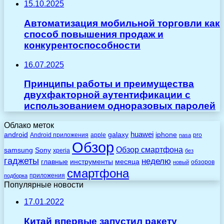
15.10.2025
Автоматизация мобильной торговли как
способ повышения продаж и
конкурентоспособности
16.07.2025
Принципы работы и преимущества
двухфакторной аутентификации с
использованием одноразовых паролей
Облако меток
huawei
android
galaxy
iphone
Android приложения
apple
pro
nasa
Обзор
Обзор смартфона
Sony
samsung
xperia
без
гаджеты
неделю
главные
инструменты
месяца
обзоров
новый
смартфона
приложения
подборка
Популярные новости
17.01.2022
Китай впервые запустил ракету