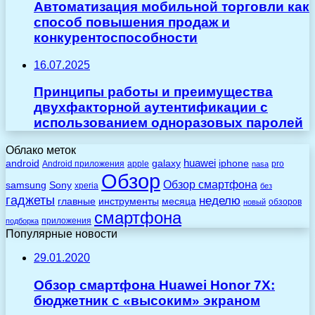
Автоматизация мобильной торговли как
способ повышения продаж и
конкурентоспособности
16.07.2025
Принципы работы и преимущества
двухфакторной аутентификации с
использованием одноразовых паролей
Облако меток
huawei
android
galaxy
iphone
Android приложения
apple
pro
nasa
Обзор
Обзор смартфона
Sony
samsung
xperia
без
гаджеты
неделю
главные
инструменты
месяца
обзоров
новый
смартфона
приложения
подборка
Популярные новости
29.01.2020
Обзор смартфона Huawei Honor 7X:
бюджетник с «высоким» экраном