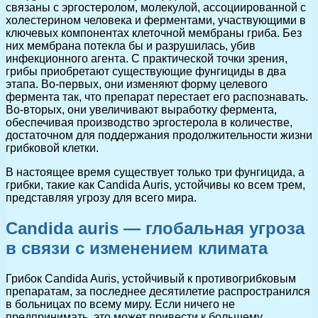
связаны с эргостеролом, молекулой, ассоциированной с
холестерином человека и ферментами, участвующими в
ключевых компонентах клеточной мембраны гриба. Без
них мембрана потекла бы и разрушилась, убив
инфекционного агента. С практической точки зрения,
грибы приобретают существующие фунгициды в два
этапа. Во-первых, они изменяют форму целевого
фермента так, что препарат перестает его распознавать.
Во-вторых, они увеличивают выработку фермента,
обеспечивая производство эргостерола в количестве,
достаточном для поддержания продолжительности жизни
грибковой клетки.
В настоящее время существует только три фунгицида, а
грибки, такие как Candida Auris, устойчивы ко всем трем,
представляя угрозу для всего мира.
Candida auris — глобальная угроза
в связи с изменением климата
Грибок Candida Auris, устойчивый к противогрибковым
препаратам, за последнее десятилетие распространился
в больницах по всему миру. Если ничего не
предпринимать, это может привести к большему