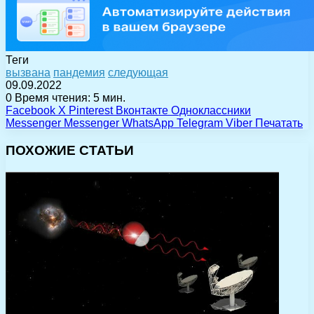
Теги
вызвана
пандемия
следующая
09.09.2022
0
Время чтения: 5 мин.
Facebook
X
Pinterest
Вконтакте
Одноклассники
Messenger
Messenger
WhatsApp
Telegram
Viber
Печатать
ПОХОЖИЕ СТАТЬИ