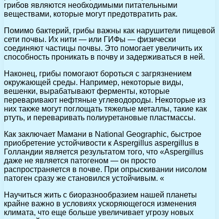
грибов являются необходимыми питательными
веществами, которые могут предотвратить рак.
Помимо бактерий, грибы важны как нарушители пищевой
сети почвы. Их нити — или ГИФы — физически
соединяют частицы почвы. Это помогает увеличить их
способность проникать в почву и задерживаться в ней.
Наконец, грибы помогают бороться с загрязнением
окружающей среды. Например, некоторые виды,
вешенки, вырабатывают ферменты, которые
переваривают нефтяные углеводороды. Некоторые из
них также могут поглощать тяжелые металлы, такие как
ртуть, и переваривать полиуретановые пластмассы.
Как заключает Мамани в National Geographic, быстрое
приобретение устойчивости к Aspergillus aspergillus в
Голландии является результатом того, что «Aspergillus
даже не является патогеном — он просто
распространяется в почве. При опрыскивании нисолом
патоген сразу же становился устойчивым. «
Научиться жить с биоразнообразием нашей планеты
крайне важно в условиях ускоряющегося изменения
климата, что еще больше увеличивает угрозу новых