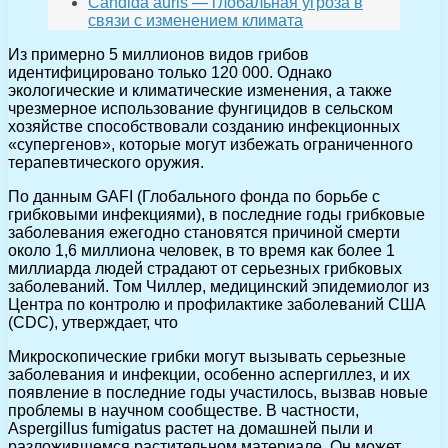
Candida auris — глобальная угроза в
связи с изменением климата
Из примерно 5 миллионов видов грибов
идентифицировано только 120 000. Однако
экологические и климатические изменения, а также
чрезмерное использование фунгицидов в сельском
хозяйстве способствовали созданию инфекционных
«супергенов», которые могут избежать ограниченного
терапевтического оружия.
По данным GAFI (Глобального фонда по борьбе с
грибковыми инфекциями), в последние годы грибковые
заболевания ежегодно становятся причиной смерти
около 1,6 миллиона человек, в то время как более 1
миллиарда людей страдают от серьезных грибковых
заболеваний. Том Чиллер, медицинский эпидемиолог из
Центра по контролю и профилактике заболеваний США
(CDC), утверждает, что
Микроскопические грибки могут вызывать серьезные
заболевания и инфекции, особенно аспергиллез, и их
появление в последние годы участилось, вызвав новые
проблемы в научном сообществе. В частности,
Aspergillus fumigatus растет на домашней пыли и
разложившемся растительном материале. Он может