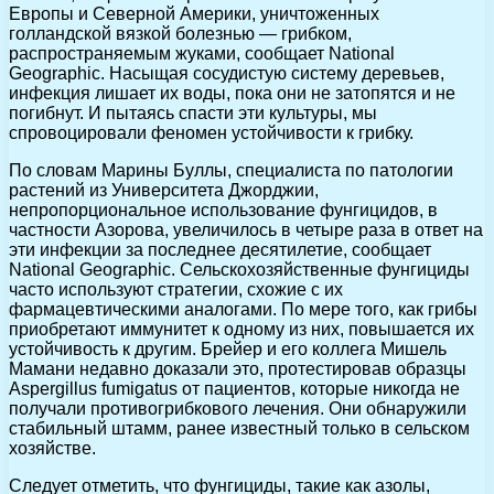
Европы и Северной Америки, уничтоженных
голландской вязкой болезнью — грибком,
распространяемым жуками, сообщает National
Geographic. Насыщая сосудистую систему деревьев,
инфекция лишает их воды, пока они не затопятся и не
погибнут. И пытаясь спасти эти культуры, мы
спровоцировали феномен устойчивости к грибку.
По словам Марины Буллы, специалиста по патологии
растений из Университета Джорджии,
непропорциональное использование фунгицидов, в
частности Азорова, увеличилось в четыре раза в ответ на
эти инфекции за последнее десятилетие, сообщает
National Geographic. Сельскохозяйственные фунгициды
часто используют стратегии, схожие с их
фармацевтическими аналогами. По мере того, как грибы
приобретают иммунитет к одному из них, повышается их
устойчивость к другим. Брейер и его коллега Мишель
Мамани недавно доказали это, протестировав образцы
Aspergillus fumigatus от пациентов, которые никогда не
получали противогрибкового лечения. Они обнаружили
стабильный штамм, ранее известный только в сельском
хозяйстве.
Следует отметить, что фунгициды, такие как азолы,