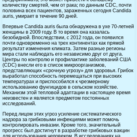
количеству смертей, чем от рака; по данным CDC, почти
половина всех пациентов, зараженных сегодня Candida
auris, умирает в течение 90 дней.
Впервые Candida auris была обнаружена в ухе 70-летней
женщины в 2009 году. В то время она казалась
безобидной. Впоследствии, с 2012 года, он появился
почти одновременно на трех континентах как прямой
результат изменения климата. Затем разные регионы
мира стали наблюдать его независимо друг от друга.
Центры по контролю и профилактике заболеваний США
(CDC) внесли его в список микроорганизмов,
представляющих «срочную угрозу» для здоровья. Грибок
выработал способность перемещаться при высоких
температурах и приспособился к чрезмерному
использованию фунгицидов в сельском хозяйстве.
Механизм этой тепловой адаптации в настоящее время
неизвестен и является предметом постоянных
исследований.
Перед лицом этих угроз усиление систематического
надзора за грибковыми инфекциями может помочь
контролировать инвазии. Кроме того, значительный
прогресс был достигнут в разработке грибковых вакцин
для использования человеком. В исследованиях на