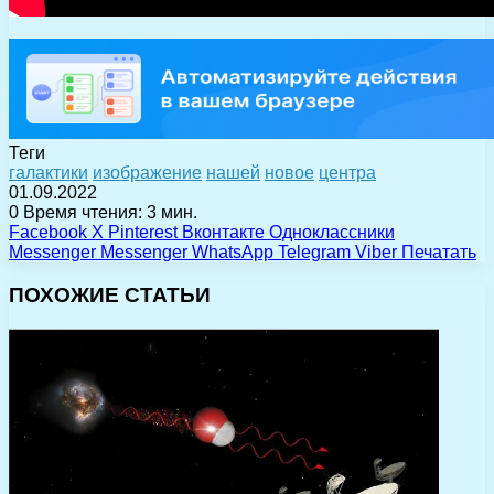
Теги
галактики
изображение
нашей
новое
центра
01.09.2022
0
Время чтения: 3 мин.
Facebook
X
Pinterest
Вконтакте
Одноклассники
Messenger
Messenger
WhatsApp
Telegram
Viber
Печатать
ПОХОЖИЕ СТАТЬИ