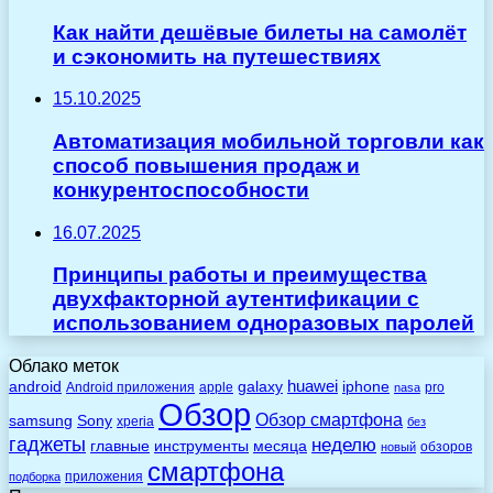
Как найти дешёвые билеты на самолёт
и сэкономить на путешествиях
15.10.2025
Автоматизация мобильной торговли как
способ повышения продаж и
конкурентоспособности
16.07.2025
Принципы работы и преимущества
двухфакторной аутентификации с
использованием одноразовых паролей
Облако меток
huawei
android
galaxy
iphone
Android приложения
apple
pro
nasa
Обзор
Обзор смартфона
Sony
samsung
xperia
без
гаджеты
неделю
главные
инструменты
месяца
обзоров
новый
смартфона
приложения
подборка