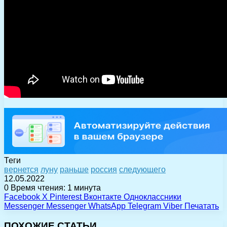
Теги
вернется
луну
раньше
россия
следующего
12.05.2022
0
Время чтения: 1 минута
Facebook
X
Pinterest
Вконтакте
Одноклассники
Messenger
Messenger
WhatsApp
Telegram
Viber
Печатать
ПОХОЖИЕ СТАТЬИ