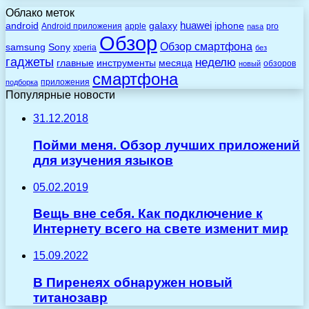
Облако меток
huawei
android
galaxy
iphone
Android приложения
apple
pro
nasa
Обзор
Обзор смартфона
Sony
samsung
xperia
без
гаджеты
неделю
главные
инструменты
месяца
обзоров
новый
смартфона
приложения
подборка
Популярные новости
31.12.2018
Пойми меня. Обзор лучших приложений
для изучения языков
05.02.2019
Вещь вне себя. Как подключение к
Интернету всего на свете изменит мир
15.09.2022
В Пиренеях обнаружен новый
титанозавр