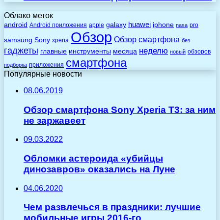
Облако меток
huawei
android
galaxy
iphone
Android приложения
apple
pro
nasa
Обзор
Обзор смартфона
Sony
samsung
xperia
без
гаджеты
неделю
главные
инструменты
месяца
обзоров
новый
смартфона
приложения
подборка
Популярные новости
08.06.2019
Обзор смартфона Sony Xperia T3: за ним
не заржавеет
09.03.2022
Обломки астероида «убийцы
динозавров» оказались на Луне
04.06.2020
Чем развлечься в праздники: лучшие
мобильные игры 2016-го