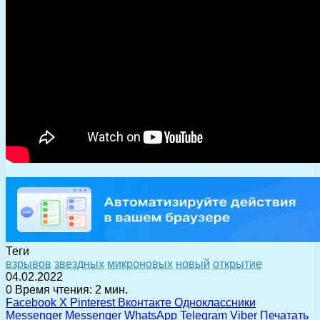
Теги
взрывов
звездных
микроновых
новый
открытие
04.02.2022
0
Время чтения: 2 мин.
Facebook
X
Pinterest
Вконтакте
Одноклассники
Messenger
Messenger
WhatsApp
Telegram
Viber
Печатать