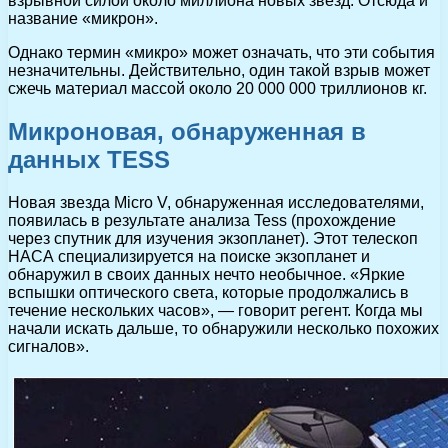
взрывной силой около миллиона новых звезд. Отсюда и
название «микрон».
Однако термин «микро» может означать, что эти события
незначительны. Действительно, один такой взрыв может
сжечь материал массой около 20 000 000 триллионов кг.
Микроновая, обнаруженная в
данных TESS
Новая звезда Micro V, обнаруженная исследователями,
появилась в результате анализа Tess (прохождение
через спутник для изучения экзопланет). Этот телескоп
НАСА специализируется на поиске экзопланет и
обнаружил в своих данных нечто необычное. «Яркие
вспышки оптического света, которые продолжались в
течение нескольких часов», — говорит регент. Когда мы
начали искать дальше, то обнаружили несколько похожих
сигналов».