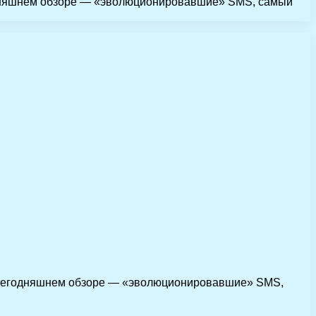
егодняшнем обзоре — «эволюционировавшие» SMS, самый
 В сегодняшнем обзоре — «эволюционировавшие» SMS,