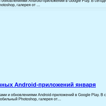
 и обновлениями Android-приложений в Google Play. В с
otoshop, галерея от …
вных Android-приложений января
нками и обновлениями Android-приложений в Google Play.
мобильный Photoshop, галерея от…