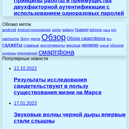
Принципы работы и преимущества
двухфакторной аутентификации с
использованием одноразовых паролей
Облако меток
huawei
android
galaxy
iphone
Android приложения
apple
pro
nasa
Обзор
Обзор смартфона
Sony
samsung
xperia
без
гаджеты
неделю
главные
инструменты
месяца
обзоров
новый
смартфона
приложения
подборка
Популярные новости
12.10.2022
Результаты исследования
свидетельствуют в пользу
существования жизни на Марсе
17.01.2023
Звуковые волны черной дыры впервые
стали слышны