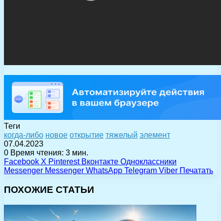
Теги
когда-либо
новое
открытие
тяжелый
элемент
07.04.2023
0
Время чтения: 3 мин.
Facebook
X
Pinterest
Вконтакте
Одноклассники
Messenger
Messenger
WhatsApp
Telegram
Viber
Печатать
ПОХОЖИЕ СТАТЬИ