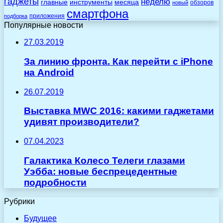
гаджеты
неделю
главные
инструменты
месяца
обзоров
новый
смартфона
приложения
подборка
Популярные новости
27.03.2019
За линию фронта. Как перейти с iPhone
на Android
26.07.2019
Выставка MWC 2016: какими гаджетами
удивят производители?
07.04.2023
Галактика Колесо Телеги глазами
Уэбба: новые беспрецедентные
подробности
Рубрики
Будущее