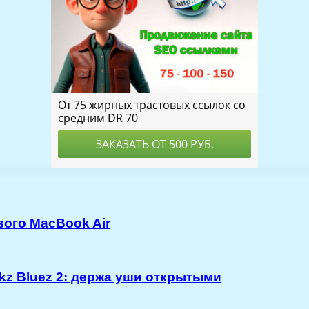
вого MacBook Air
kz Bluez 2: держа уши открытыми