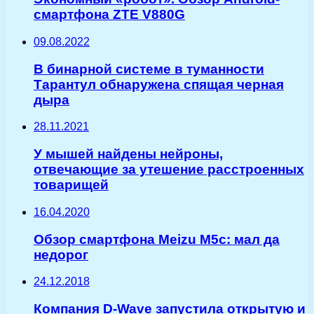
смартфона ZTE V880G
09.08.2022
В бинарной системе в туманности
Тарантул обнаружена спящая черная
дыра
28.11.2021
У мышей найдены нейроны,
отвечающие за утешение расстроенных
товарищей
16.04.2020
Обзор смартфона Meizu M5c: мал да
недорог
24.12.2018
Компания D-Wave запустила открытую и