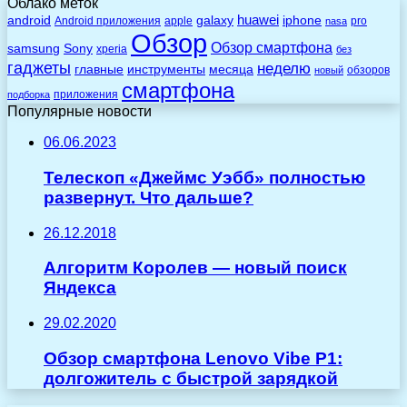
Облако меток
huawei
android
galaxy
iphone
Android приложения
apple
pro
nasa
Обзор
Обзор смартфона
Sony
samsung
xperia
без
гаджеты
неделю
главные
инструменты
месяца
обзоров
новый
смартфона
приложения
подборка
Популярные новости
06.06.2023
Телескоп «Джеймс Уэбб» полностью
развернут. Что дальше?
26.12.2018
Алгоритм Королев — новый поиск
Яндекса
29.02.2020
Обзор смартфона Lenovo Vibe P1:
долгожитель с быстрой зарядкой