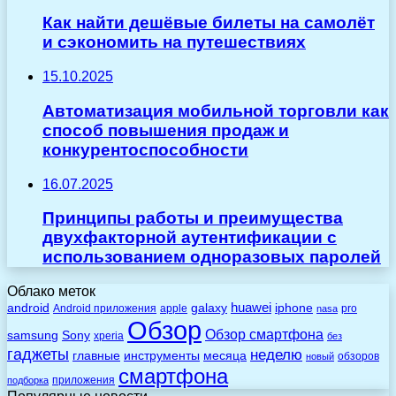
Как найти дешёвые билеты на самолёт
и сэкономить на путешествиях
15.10.2025
Автоматизация мобильной торговли как
способ повышения продаж и
конкурентоспособности
16.07.2025
Принципы работы и преимущества
двухфакторной аутентификации с
использованием одноразовых паролей
Облако меток
huawei
android
galaxy
iphone
Android приложения
apple
pro
nasa
Обзор
Обзор смартфона
Sony
samsung
xperia
без
гаджеты
неделю
главные
инструменты
месяца
обзоров
новый
смартфона
приложения
подборка